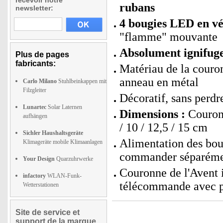
recevoir notre
rubans
newsletter:
4 bougies LED en vé
"flamme" mouvante
Absolument ignifug
Plus de pages
fabricants:
Matériau de la couronn
anneau en métal
Carlo Milano
Stuhlbeinkappen mit
Filzgleiter
Décoratif, sans perdre
Lunartec
Solar Laternen
Dimensions :
Couronn
aufhängen
/ 10 / 12,5 / 15 cm
Sichler Haushaltsgeräte
Alimentation des bou
Klimageräte mobile Klimaanlagen
commander séparéme
Your Design
Quarzuhrwerke
Couronne de l'Avent 
infactory
WLAN-Funk-
télécommande avec pi
Wetterstationen
Site de service et
support de la marque