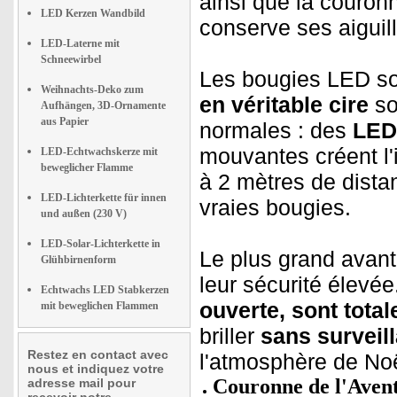
ainsi que la couron
LED Kerzen Wandbild
conserve ses aiguil
LED-Laterne mit
Schneewirbel
Les bougies LED s
Weihnachts-Deko zum
en véritable cire
so
Aufhängen, 3D-Ornamente
aus Papier
normales : des
LED 
mouvantes créent l'
LED-Echtwachskerze mit
beweglicher Flamme
à 2 mètres de distanc
LED-Lichterkette für innen
vraies bougies.
und außen (230 V)
LED-Solar-Lichterkette in
Le plus grand avant
Glühbirnenform
leur sécurité élevée
Echtwachs LED Stabkerzen
ouverte, sont tota
mit beweglichen Flammen
briller
sans surveil
Restez en contact avec
l'atmosphère de Noël
nous et indiquez votre
Couronne de l'Avent
adresse mail pour