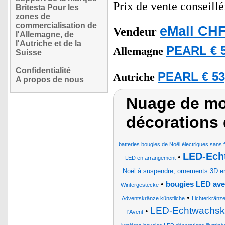
Prix de vente conseill
Britesta Pour les
zones de
commercialisation de
eMall CHF
Vendeur
l'Allemagne, de
l'Autriche et de la
PEARL € 5
Allemagne
Suisse
Confidentialité
PEARL € 53
Autriche
A propos de nous
Nuage de mot
décorations 
batteries bougies de Noël électriques sans fi
LED-Ech
•
LED en arrangement
Noël à suspendre, ornements 3D en
•
bougies LED ave
Wintergestecke
•
Adventskränze künstliche
Lichterkränz
LED-Echtwachske
•
l'Avent