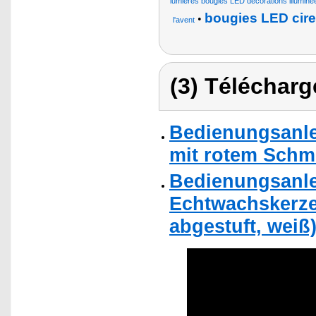
lumières bougies LED décorations illumin
bougies LED cire 
•
l'avent
(3) Télécharg
Bedienungsanle
mit rotem Schm
Bedienungsanlei
Echtwachskerze
abgestuft, weiß