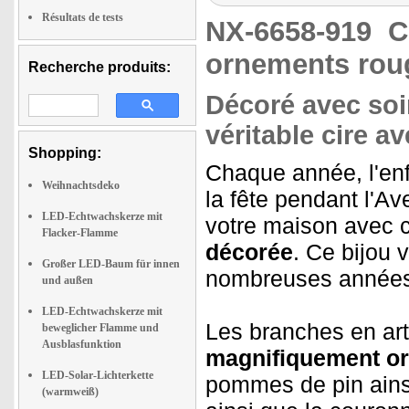
Résultats de tests
NX-6658-919
C
ornements rou
Recherche produits:
Décoré avec soi
véritable cire 
Shopping:
Chaque année, l'enf
Weihnachtsdeko
la fête pendant l'A
LED-Echtwachskerze mit
votre maison avec 
Flacker-Flamme
décorée
. Ce bijou 
Großer LED-Baum für innen
nombreuses années
und außen
LED-Echtwachskerze mit
Les branches en art
beweglicher Flamme und
Ausblasfunktion
magnifiquement o
LED-Solar-Lichterkette
pommes de pin ainsi
(warmweiß)