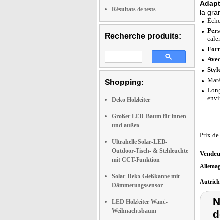
Adapté
Résultats de tests
la gra
Éche
Pers
Recherche produits:
cale
Form
Avec
Styl
Matér
Shopping:
Long
envi
Deko Holzleiter
Großer LED-Baum für innen
und außen
Prix de
Ultrahelle Solar-LED-
Outdoor-Tisch- & Stehleuchte
Vendeu
mit CCT-Funktion
Allema
Solar-Deko-Gießkanne mit
Autric
Dämmerungssensor
N
LED Holzleiter Wand-
Weihnachtsbaum
d