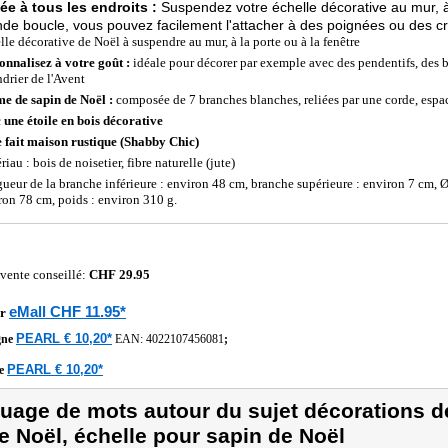
e à tous les endroits :
Suspendez votre échelle décorative au mur, à
nde boucle, vous pouvez facilement l'attacher à des poignées ou des c
lle décorative de Noël à suspendre au mur, à la porte ou à la fenêtre
onnalisez à votre goût :
idéale pour décorer par exemple avec des pendentifs, des
ndrier de l'Avent
e de sapin de Noël :
composée de 7 branches blanches, reliées par une corde, esp
 une étoile en bois décorative
e fait maison rustique (Shabby Chic)
iau : bois de noisetier, fibre naturelle (jute)
ueur de la branche inférieure : environ 48 cm, branche supérieure : environ 7 cm, Ø 
ron 78 cm, poids : environ 310 g.
 vente conseillé:
CHF 29.95
eMall CHF 11.95*
r
PEARL € 10,20*
gne
EAN:
4022107456081
;
PEARL € 10,20*
he
uage de mots autour du sujet décorations de
e Noël, échelle pour sapin de Noël