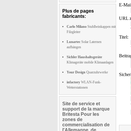
E-Mai
Plus de pages
fabricants:
URL z
Carlo Milano
Stuhlbeinkappen mit
Filzgleiter
Titel:
Lunartec
Solar Laternen
aufhängen
Beitra
Sichler Haushaltsgeräte
Klimageräte mobile Klimaanlagen
Your Design
Quarzuhrwerke
Sicher
infactory
WLAN-Funk-
Wetterstationen
Site de service et
support de la marque
Britesta Pour les
zones de
commercialisation de
l'Allemagne, de