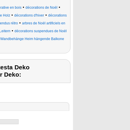
•
•
rative en bois
décorations de Noël
•
•
e Holz
décorations d'hiver
décorations
•
endus rétro
arbres de Noël artificiels en
•
Leitern
décorations suspendues de Noël
•
Wandbehänge Heim hängende Balkone
testa Deko
r Deko: