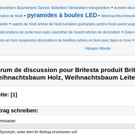
•
olzleitern Baumleitern Tannen Seilleitern Strickleitern Hängeleitern
échelle déco
pyramides à boules LED
•
•
ration de Noël
Weihnachtsschmuck
•
ardin
sapins de Noël arbres de Noël lumières guirlandes jardins Noël avent susp
•
décorations de porte murs leds calendrier de l'avent articles de décoration
Deko-
res en bois suspendus décorations de fenêtres arbres en bois avec tiges en bois
Hängen Wände
rum de discussion pour Britesta produit Bri
ihnachtsbaum Holz, Weihnachtsbaum Leite
ite: [1]
trag schreiben:
zername:
Synonym, unter dem Ihr Beitrag erscheinen soll