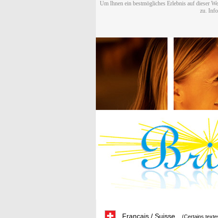
Um Ihnen ein bestmögliches Erlebnis auf dieser We
zu. Inf
Français / Suisse
(Certains texte