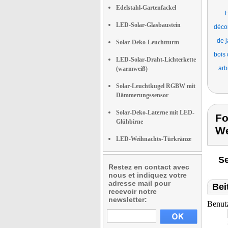
Edelstahl-Gartenfackel
H
LED-Solar-Glasbaustein
déco
de j
Solar-Deko-Leuchtturm
bois 
LED-Solar-Draht-Lichterkette
arb
(warmweiß)
Solar-Leuchtkugel RGBW mit
Dämmerungssensor
Solar-Deko-Laterne mit LED-
Fo
Glühbirne
We
LED-Weihnachts-Türkränze
Se
Restez en contact avec
nous et indiquez votre
adresse mail pour
Bei
recevoir notre
newsletter:
Benut