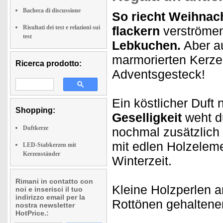
Bacheca di discussione
So riecht Weihnac
Risultati dei test e relazioni sui
flackern
verströme
test
Lebkuchen.
Aber au
marmorierten Kerz
Ricerca prodotto:
Adventsgesteck!
Ein köstlicher Duft
Shopping:
Geselligkeit
weht d
Duftkerze
nochmal zusätzlich
mit edlen Holzelem
LED-Stabkerzen mit
Kerzenständer
Winterzeit.
Rimani in contatto con
Kleine Holzperlen a
noi e inserisci il tuo
indirizzo email per la
Rottönen
gehaltene
nostra newsletter
HotPrice.: