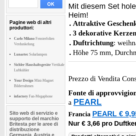
Mit diesem Set hol
Heim!
Attraktive Geschen
Pagine web di altri
produttori:
3 dekorative Kerze
Carlo Milano
Fensterfolien
Duftrichtung
: weih
Verdunkelung
Höhe 75 mm, Durch
Lunartec
Solarlampen
Sichler Haushaltsgeräte
Vertikale
Luftkühler
Prezzo di Vendita Cons
Your Design
Mini-Magnet
Bilderrahmen
Fonte di approvvigi
infactory
Fan-Megaphone
PEARL
a
PEARL € 9,9
Sito web di servizio e
Francia
supporto del marchio
Nur € 3,66 pro Duftke
Britesta per le aree di
distribuzione
Germania, Austria e