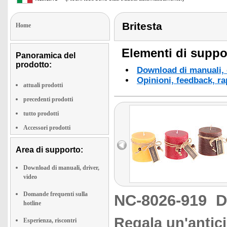
Britesta
Home
Elementi di suppor
Panoramica del
prodotto:
Download di manuali, d
Opinioni, feedback, ra
attuali prodotti
precedenti prodotti
tutto prodotti
Accessori prodotti
Area di supporto:
Download di manuali, driver,
video
Domande frequenti sulla
NC-8026-919
D
hotline
Regala un'antic
Esperienza, riscontri