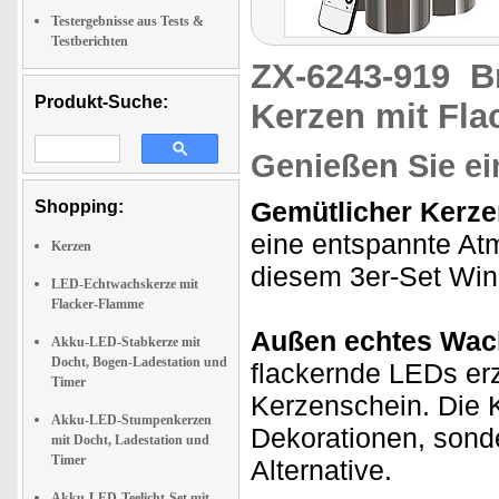
Testergebnisse aus Tests &
Testberichten
ZX-6243-919
B
Produkt-Suche:
Kerzen mit Fla
Genießen Sie e
Gemütlicher Kerze
Shopping:
eine entspannte At
Kerzen
diesem 3er-Set Wind
LED-Echtwachskerze mit
Flacker-Flamme
Außen echtes Wach
Akku-LED-Stabkerze mit
Docht, Bogen-Ladestation und
flackernde LEDs er
Timer
Kerzenschein. Die Ke
Akku-LED-Stumpenkerzen
Dekorationen, sond
mit Docht, Ladestation und
Timer
Alternative.
Akku-LED-Teelicht-Set mit