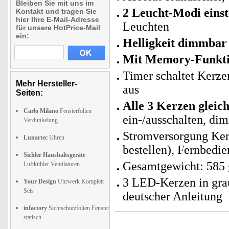
Bleiben Sie mit uns im
2 Leucht-Modi einst
Kontakt und tragen Sie
hier Ihre E-Mail-Adresse
Leuchten
für unsere HotPrice-Mail
ein:
Helligkeit dimmbar 
Mit Memory-Funkti
Timer schaltet Kerze
Mehr Hersteller-
aus
Seiten:
Alle 3 Kerzen gleic
Carlo Milano
Fensterfolien
ein-/ausschalten, d
Verdunkelung
Stromversorgung Kerz
Lunartec
Uhren
bestellen), Fernbedi
Sichler Haushaltsgeräte
Gesamtgewicht: 585 
Luftkühler Ventilatoren
3 LED-Kerzen in gra
Your Design
Uhrwerk Komplett
Sets
deutscher Anleitung
infactory
Sichtschutzfolien Fenster
statisch