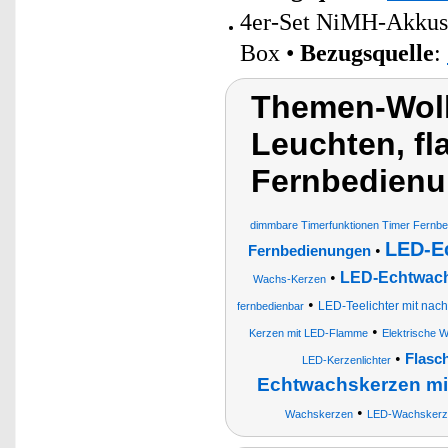
4er-Set NiMH-Akkus
Box •
Bezugsquelle
:
Themen-Wolk
Leuchten, f
Fernbedienu
dimmbare Timerfunktionen Timer Fernb
LED-E
•
Fernbedienungen
•
LED-Echtwach
Wachs-Kerzen
•
LED-Teelichter mit nac
fernbedienbar
•
Kerzen mit LED-Flamme
Elektrische 
•
Flasc
LED-Kerzenlichter
Echtwachskerzen mi
•
Wachskerzen
LED-Wachskerzen