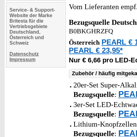
Vom Lieferanten emp
Service- & Support-
Website der Marke
Britesta für die
Bezugsquelle
Deutsch
Vertriebsgebiete
B0BKGHRZFQ
Deutschland,
Österreich und
PEARL € 1
Österreich
Schweiz
PEARL € 23,95*
Datenschutz
Nur € 6,66 pro LED-E
Impressum
Zubehör / häufig mitgeka
20er-Set Super-Alkal
PEAR
Bezugsquelle
:
3er-Set LED-Echtwach
PEAR
Bezugsquelle
:
Lithium-Knopfzellen 
PEAR
Bezugsquelle
: