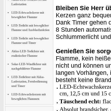
Ladestation
Bleiben Sie Herr ü
LED-Echtwachskerze mit
Kerzen ganz beque
beweglicher Flamme
Dank Timer gehen d
LED-Teelicht mit beweglicher
8 Stunden automati
Flamme und Ausblasfunktion
Schlummerlicht und 
LED-Teelicht mit beweglicher
Flamme und Timer
Genießen Sie sorge
Akku-LED-Teelichter mit
realistischer Flamme
Flamme, kein heiße
nicht und können un
Solar-LED-Windlichter mit
nachgebildeter Flamme
langen Vorhängen, 
LED-Teelichter mit Akku-
besteht keine Brand
Ladestation, Fernbedienung
LED-Echtwachskerzen 
und Timer
cm, 12,5 cm und 15 
LED-Echtwachskerzen mit
beweglichen Flammen
Täuschend echt:
fla
Absolut brandsicher,