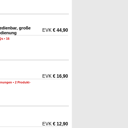
edienbar, große
EVK
€ 44,90
edienung
Qs
•
16
EVK
€ 16,90
inungen
•
2 Produkt-
EVK
€ 12,90