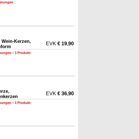
inungen
, Wein-Kerzen,
EVK
€ 19,90
nform
nungen
•
3 Produkt-
erze,
EVK
€ 36,90
enkerzen
nungen
•
3 Produkt-