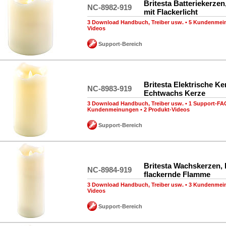
Britesta Batteriekerze
NC-8982-919
mit Flackerlicht
3 Download Handbuch, Treiber usw.
•
5 Kundenmei
Videos
Support-Bereich
Britesta Elektrische K
NC-8983-919
Echtwachs Kerze
3 Download Handbuch, Treiber usw.
•
1 Support-FA
Kundenmeinungen
•
2 Produkt-Videos
Support-Bereich
Britesta Wachskerzen,
NC-8984-919
flackernde Flamme
3 Download Handbuch, Treiber usw.
•
3 Kundenmei
Videos
Support-Bereich