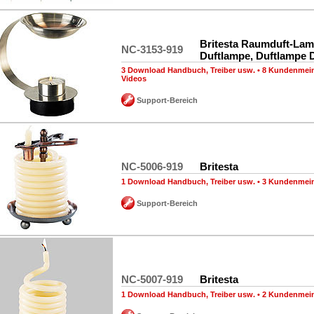
Britesta Raumduft-La
NC-3153-919
Duftlampe, Duftlampe D
3 Download Handbuch, Treiber usw.
•
8 Kundenmei
Videos
Support-Bereich
NC-5006-919
Britesta
1 Download Handbuch, Treiber usw.
•
3 Kundenmei
Support-Bereich
NC-5007-919
Britesta
1 Download Handbuch, Treiber usw.
•
2 Kundenmei