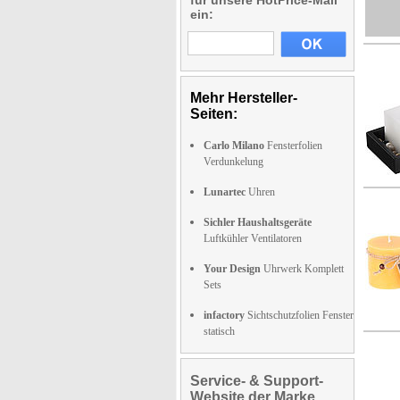
für unsere HotPrice-Mail
ein:
Mehr Hersteller-
Seiten:
Carlo Milano
Fensterfolien
Verdunkelung
Lunartec
Uhren
Sichler Haushaltsgeräte
Luftkühler Ventilatoren
Your Design
Uhrwerk Komplett
Sets
infactory
Sichtschutzfolien Fenster
statisch
Service- & Support-
Website der Marke