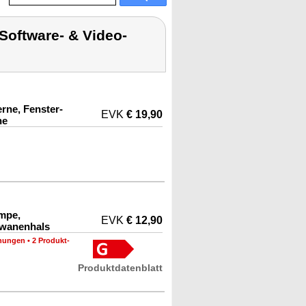
Software- & Video-
rne, Fenster-
EVK
€ 19,90
ne
ampe,
EVK
€ 12,90
hwanenhals
nungen
•
2 Produkt-
Produktdatenblatt