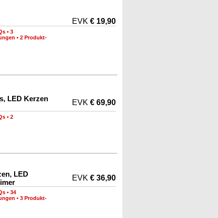
EVK
€ 19,90
Qs
•
3
nungen
•
2 Produkt-
s, LED Kerzen
EVK
€ 69,90
Qs
•
2
zen, LED
EVK
€ 36,90
imer
Qs
•
34
nungen
•
3 Produkt-