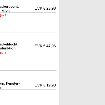
ackerdocht,
EVK
€ 23,98
nktion
Qs
•
1
ackeldocht,
EVK
€ 47,96
sfunktion
Qs
•
1
rn, Fenster-
EVK
€ 19,98
n