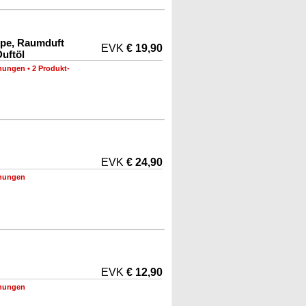
mpe, Raumduft
EVK
€ 19,90
uftöl
nungen
•
2 Produkt-
EVK
€ 24,90
nungen
EVK
€ 12,90
nungen