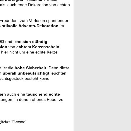
 als leuchtende Dekoration von echten
Freunden, zum Vorlesen spannender
s
stilvolle Advents-Dekoration
im
ED
und eine
sich ständig
sion
von
echtem Kerzenschein
.
 hier nicht um eine echte Kerze
 ist die
hohe Sicherheit
. Denn diese
nn
überall unbeaufsichtigt
leuchten.
achtsgesteck besteht keine
ern auch eine
täuschend echte
htungen, in denen offenes Feuer zu
glicher "Flamme"