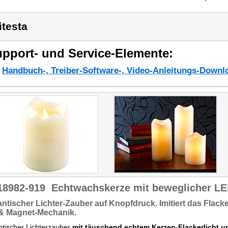
itesta
pport- und Service-Elemente:
Handbuch-, Treiber-Software-, Video-Anleitungs-Downl
18982-919
Echtwachskerze mit beweglicher L
ntischer
Lichter-Zauber auf Knopfdruck. Imitiert das
Flack
& Magnet-Mechanik.
tischer Lichterzauber
mit täuschend echtem Kerzen-Flackerlicht 