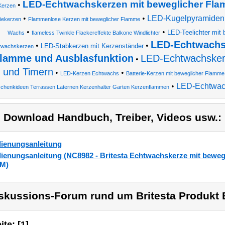
LED-Echtwachskerzen mit beweglicher Fl
•
Kerzen
•
•
LED-Kugelpyramiden
riekerzen
Flammenlose Kerzen mit beweglicher Flamme
•
•
LED-Teelichter mit
Wachs
flameless Twinkle Flackereffekte Balkone Windlichter
LED-Echtwachs
•
•
LED-Stabkerzen mit Kerzenständer
twachskerzen
lamme und Ausblasfunktion
LED-Echtwachsker
•
und Timern
•
•
LED-Kerzen Echtwachs
Batterie-Kerzen mit beweglicher Flamme
•
LED-Echtwac
chenkideen Terrassen Laternen Kerzenhalter Garten Kerzenflammen
) Download Handbuch, Treiber, Videos usw.:
ienungsanleitung
ienungsanleitung (NC8982 - Britesta Echtwachskerze mit beweg
 M)
skussions-Forum rund um Britesta Produkt B
ite: [1]