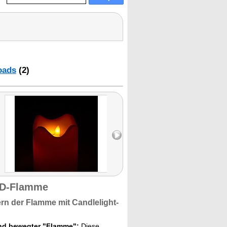
oads
(2)
ED-Flamme
ern
der Flamme mit
Candlelight-
und bewegter "Flamme":
Diese