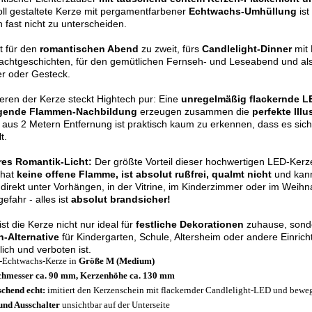
oll gestaltete Kerze mit pergamentfarbener
Echtwachs-Umhüllung
ist
 fast nicht zu unterscheiden.
t für den
romantischen Abend
zu zweit, fürs
Candlelight-Dinner
mit 
achtgeschichten, für den gemütlichen Fernseh- und Leseabend und al
r oder Gesteck.
eren der Kerze steckt Hightech pur: Eine
unregelmäßig flackernde L
gende Flammen-Nachbildung
erzeugen zusammen die
perfekte Illu
aus 2 Metern Entfernung ist praktisch kaum zu erkennen, dass es sich
t.
res Romantik-Licht:
Der größte Vorteil dieser hochwertigen LED-Kerze
 hat
keine offene Flamme, ist absolut rußfrei, qualmt nicht
und ka
direkt unter Vorhängen, in der Vitrine, im Kinderzimmer oder im Weihn
efahr - alles ist
absolut brandsicher!
ist die Kerze nicht nur ideal für
festliche Dekorationen
zuhause, sond
n-Alternative
für Kindergarten, Schule, Altersheim oder andere Einric
lich und verboten ist.
Echtwachs-Kerze in
Größe M (Medium)
hmesser ca. 90 mm, Kerzenhöhe ca. 130 mm
chend echt:
imitiert den Kerzenschein mit flackernder Candlelight-LED und bewe
und Ausschalter
unsichtbar auf der Unterseite