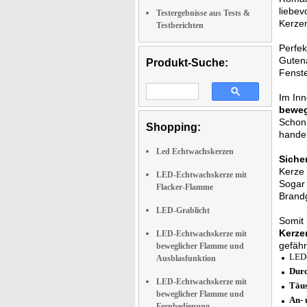
liebev
Testergebnisse aus Tests &
Kerzen
Testberichten
Perfek
Guten
Produkt-Suche:
Fenste
Im Inn
bewe
Schon 
Shopping:
handel
Led Echtwachskerzen
Siche
Kerze
LED-Echtwachskerze mit
Sogar 
Flacker-Flamme
Brandg
LED-Grablicht
Somit 
Kerze
LED-Echtwachskerze mit
gefähr
beweglicher Flamme und
LED-
Ausblasfunktion
Durc
LED-Echtwachskerze mit
Täus
beweglicher Flamme und
An- 
Fernbedienung