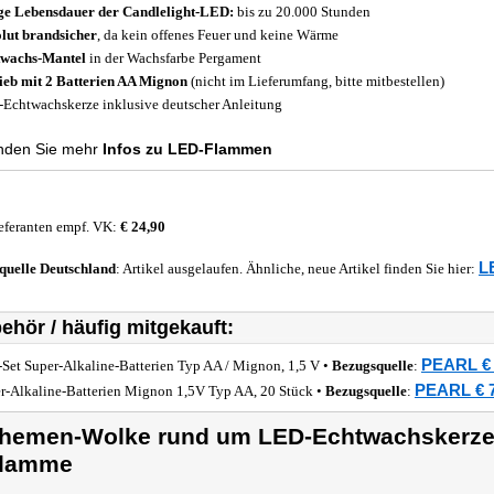
e Lebensdauer der Candlelight-LED:
bis zu 20.000 Stunden
lut brandsicher
, da kein offenes Feuer und keine Wärme
wachs-Mantel
in der Wachsfarbe Pergament
ieb mit 2 Batterien AA Mignon
(nicht im Lieferumfang, bitte mitbestellen)
Echtwachskerze inklusive deutscher Anleitung
inden Sie mehr
Infos zu LED-Flammen
eferanten empf. VK:
€ 24,90
L
quelle
Deutschland
: Artikel ausgelaufen. Ähnliche, neue Artikel finden Sie hier:
ehör / häufig mitgekauft:
PEARL € 
-Set Super-Alkaline-Batterien Typ AA / Mignon, 1,5 V •
Bezugsquelle
:
PEARL € 7
r-Alkaline-Batterien Mignon 1,5V Typ AA, 20 Stück •
Bezugsquelle
:
hemen-Wolke rund um LED-Echtwachskerze 
lamme