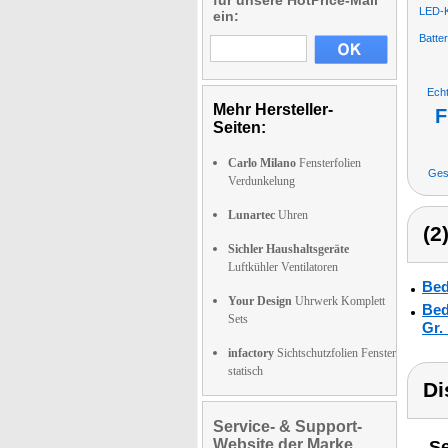
für unsere HotPrice-Mail
LED-
ein:
Batte
Ech
Mehr Hersteller-
F
Seiten:
Carlo Milano
Fensterfolien
Ges
Verdunkelung
Lunartec
Uhren
(2
Sichler Haushaltsgeräte
Luftkühler Ventilatoren
Bed
Your Design
Uhrwerk Komplett
Bed
Sets
Gr.
infactory
Sichtschutzfolien Fenster
statisch
Di
Service- & Support-
Website der Marke
Se