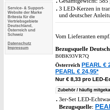
Gesamtgewicht: 585 
3 LED-Kerzen in tran
Service- & Support-
Website der Marke
und deutscher Anleit
Britesta für die
Vertriebsgebiete
Deutschland,
Österreich und
Schweiz
Vom Lieferanten emp
Datenschutz
Impressum
Bezugsquelle
Deutsch
B0BK93VR7Q
PEARL € 2
Österreich
PEARL € 24,95*
Nur € 8,33 pro LED-E
Zubehör / häufig mitgeka
3er-Set LED-Echtwach
PEAR
Bezugsquelle
: