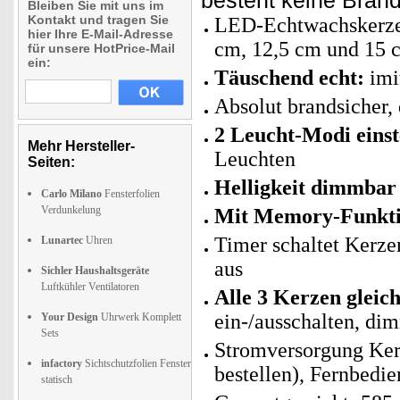
besteht keine Brand
Bleiben Sie mit uns im
Kontakt und tragen Sie
LED-Echtwachskerzen 
hier Ihre E-Mail-Adresse
cm, 12,5 cm und 15 
für unsere HotPrice-Mail
ein:
Täuschend echt:
imi
Absolut brandsicher,
2 Leucht-Modi einst
Mehr Hersteller-
Leuchten
Seiten:
Helligkeit dimmbar 
Carlo Milano
Fensterfolien
Verdunkelung
Mit Memory-Funkti
Timer schaltet Kerze
Lunartec
Uhren
aus
Sichler Haushaltsgeräte
Luftkühler Ventilatoren
Alle 3 Kerzen gleic
ein-/ausschalten, d
Your Design
Uhrwerk Komplett
Sets
Stromversorgung Kerz
infactory
Sichtschutzfolien Fenster
bestellen), Fernbedi
statisch