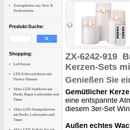
Testergebnisse aus Tests &
Testberichten
Produkt-Suche:
Shopping:
ZX-6242-919
B
Kerzen-Sets m
Led Kerzen
LED-Echtwachskerze mit
Genießen Sie e
Flacker-Flamme
Akku-LED-Stabkerze mit
Gemütlicher Kerze
Docht, Bogen-Ladestation und
eine entspannte At
Timer
diesem 3er-Set Wind
Akku-LED-Stumpenkerzen
mit Docht, Ladestation und
Timer
Außen echtes Wach
Akku-LED-Teelicht-Set mit