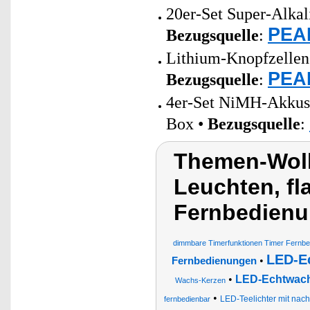
20er-Set Super-Alkal
PEAR
Bezugsquelle
:
Lithium-Knopfzellen 
PEAR
Bezugsquelle
:
4er-Set NiMH-Akkus
Box •
Bezugsquelle
:
Themen-Wolk
Leuchten, f
Fernbedienu
dimmbare Timerfunktionen Timer Fernb
LED-E
•
Fernbedienungen
•
LED-Echtwach
Wachs-Kerzen
•
LED-Teelichter mit nac
fernbedienbar