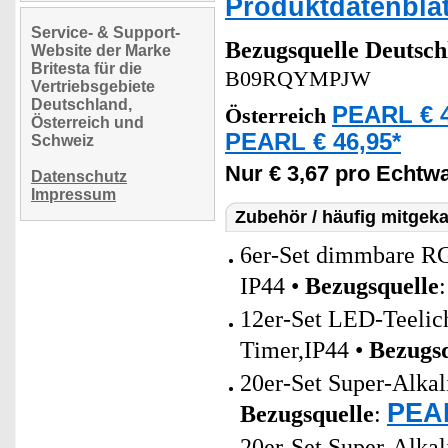
Produktdatenblat
Service- & Support-
Bezugsquelle
Deutsch
Website der Marke
Britesta für die
B09RQYMPJW
Vertriebsgebiete
Deutschland,
PEARL € 4
Österreich
Österreich und
PEARL € 46,95*
Schweiz
Nur € 3,67 pro Echtw
Datenschutz
Impressum
Zubehör / häufig mitgeka
6er-Set dimmbare R
IP44 •
Bezugsquelle
12er-Set LED-Teelich
Timer,IP44 •
Bezugsq
20er-Set Super-Alkal
PEAR
Bezugsquelle
:
20er-Set Super-Alkal