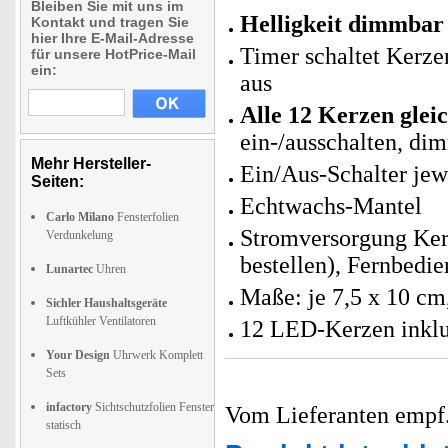
Bleiben Sie mit uns im
Helligkeit dimmbar 
Kontakt und tragen Sie
hier Ihre E-Mail-Adresse
Timer schaltet Kerze
für unsere HotPrice-Mail
ein:
aus
Alle 12 Kerzen glei
ein-/ausschalten, d
Mehr Hersteller-
Ein/Aus-Schalter jew
Seiten:
Echtwachs-Mantel
Carlo Milano
Fensterfolien
Stromversorgung Kerz
Verdunkelung
bestellen), Fernbedi
Lunartec
Uhren
Maße: je 7,5 x 10 c
Sichler Haushaltsgeräte
Luftkühler Ventilatoren
12 LED-Kerzen inklu
Your Design
Uhrwerk Komplett
Sets
infactory
Sichtschutzfolien Fenster
Vom Lieferanten emp
statisch