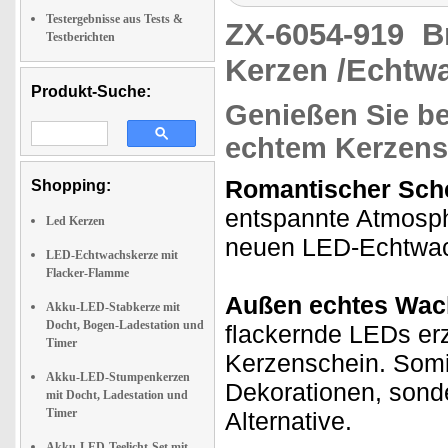
Testergebnisse aus Tests &
ZX-6054-919
B
Testberichten
Kerzen /Echtw
Produkt-Suche:
Genießen Sie b
echtem Kerzens
Romantischer Sche
Shopping:
entspannte Atmosph
Led Kerzen
neuen LED-Echtwach
LED-Echtwachskerze mit
Flacker-Flamme
Außen echtes Wach
Akku-LED-Stabkerze mit
Docht, Bogen-Ladestation und
flackernde LEDs er
Timer
Kerzenschein. Somit 
Akku-LED-Stumpenkerzen
Dekorationen, sond
mit Docht, Ladestation und
Timer
Alternative.
Akku-LED-Teelicht-Set mit