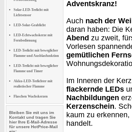
Adventskranz!
Solar-LED-Teelicht mit
Lichtsensor
Auch
nach der Wei
LED-Solar-Grablicht
daran haben: Die Ke
LED-Echtwachskerze mit
Abend
zu zweit, fü
Fernbedienung
Vorlesen spannende
LED-Teelicht mit beweglicher
gemütlichen Fern
Flamme und Ausblasfunktion
Wohnungsdekoratio
LED-Teelicht mit beweglicher
Flamme und Timer
Im Inneren der Ker
Akku-LED-Teelichter mit
realistischer Flamme
flackernde LEDs
u
Nachbildungen
erz
Flaschen Wachskerzen
Kerzenschein
. Sch
Bleiben Sie mit uns im
kaum zu erkennen, 
Kontakt und tragen Sie
handelt.
hier Ihre E-Mail-Adresse
für unsere HotPrice-Mail
ein: