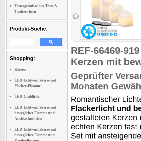
Testergebnisse aus Tests &
Testberichten
Produkt-Suche:
REF-66469-91
Shopping:
Kerzen mit be
Kerzen
Geprüfter Versa
LED-Echtwachskerze mit
Monaten Gewähr
Flacker-Flamme
LED-Grablicht
Romantischer Licht
Flackerlicht und 
LED-Echtwachskerze mit
beweglicher Flamme und
gestalteten Kerzen
Ausblasfunktion
echten Kerzen fast 
LED-Echtwachskerze mit
Set mit ansteigend
beweglicher Flamme und
Fernbedienung