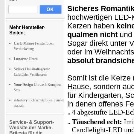
Sicheres Romantik
hochwertigen LED-K
Kerzen haben
kein
Mehr Hersteller-
Seiten:
qualmen nicht
und 
Sogar direkt unter 
Carlo Milano
Fensterfolien
Verdunkelung
oder im Weihnachtsg
absolut brandsiche
Lunartec
Uhren
Sichler Haushaltsgeräte
Luftkühler Ventilatoren
Somit ist die Kerze 
Hause, sondern au
Your Design
Uhrwerk Komplett
Sets
für Kindergarten, S
infactory
Sichtschutzfolien Fenster
in denen offenes Fe
statisch
4 abgestufte LED-Ec
Täuschend echt:
Imi
Service- & Support-
Website der Marke
Candlelight-LED un
Britesta für die