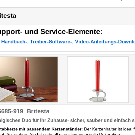
itesta
pport- und Service-Elemente:
Handbuch-, Treiber-Software-, Video-Anleitungs-Downl
6685-919
Britesta
lgisches Duo für Ihr Zuhause- sicher, sauber und einfach 
tabkerze mit passendem Kerzenständer:
Der Kerzenhalter ist ideal
et. So zaubern Sie blitzschnell eine stimmungsvolle Dekoration.