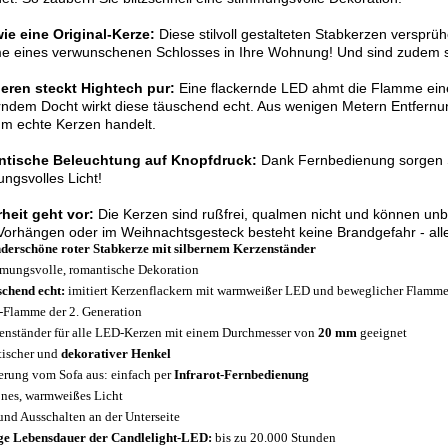
wie eine Original-Kerze:
Diese stilvoll gestalteten Stabkerzen verspr
e eines verwunschenen Schlosses in Ihre Wohnung! Und sind zudem s
neren steckt Hightech pur:
Eine flackernde LED ahmt die Flamme ein
erndem Docht
wirkt diese täuschend echt. Aus wenigen Metern Entfernu
um echte Kerzen handelt.
tische Beleuchtung auf Knopfdruck:
Dank
Fernbedienung sorgen S
ngsvolles Licht!
heit geht vor:
Die Kerzen sind rußfrei, qualmen nicht und können unbea
Vorhängen oder im Weihnachtsgesteck besteht keine Brandgefahr - alles
erschöne roter Stabkerze mit silbernem Kerzenständer
mungsvolle, romantische Dekoration
chend echt:
imitiert Kerzenflackern mit warmweißer LED und beweglicher Flamm
Flamme der 2. Generation
enständer für alle LED-Kerzen mit einem Durchmesser von
20 mm
geeignet
tischer und
dekorativer Henkel
erung vom Sofa aus: einfach per
Infrarot-Fernbedienung
nes, warmweißes Licht
und Ausschalten an der Unterseite
e Lebensdauer der Candlelight-LED:
bis zu 20.000 Stunden