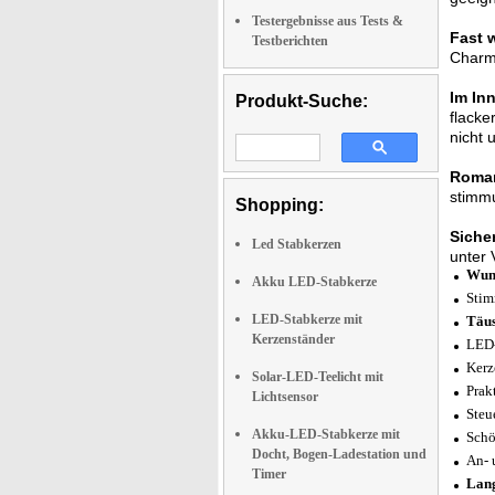
Testergebnisse aus Tests &
Fast 
Testberichten
Charm
Im In
Produkt-Suche:
flack
nicht 
Roman
stimmu
Shopping:
Sicher
Led Stabkerzen
unter 
Wund
Akku LED-Stabkerze
Stim
LED-Stabkerze mit
Täus
Kerzenständer
LED-
Kerz
Solar-LED-Teelicht mit
Prak
Lichtsensor
Steu
Akku-LED-Stabkerze mit
Schö
Docht, Bogen-Ladestation und
An- 
Timer
Lang