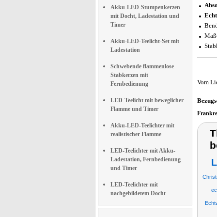
Abso
Akku-LED-Stumpenkerzen
Echt
mit Docht, Ladestation und
Timer
Benö
Maße
Akku-LED-Teelicht-Set mit
Stab
Ladestation
Schwebende flammenlose
Stabkerzen mit
Vom Li
Fernbedienung
LED-Teelicht mit beweglicher
Bezugs
Flamme und Timer
Frankr
Akku-LED-Teelichter mit
T
realistischer Flamme
b
LED-Teelichter mit Akku-
Ladestation, Fernbedienung
L
und Timer
Chris
LED-Teelichter mit
ec
nachgebildetem Docht
Echt