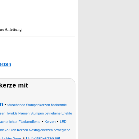
her Anleitung
erzen
erze mit
n
•
täuschende Stumpenkerzen flackernde
rzen Twinkle Flamen Stumpen betriebene Effekte
•
•
ckerlichter Flackereffekte
Kerzen
LED
hdeko Stab Kerzen Nostagiekerzen bewegliche
•
LED-Stabkerzen mit
s Lichter Xmas