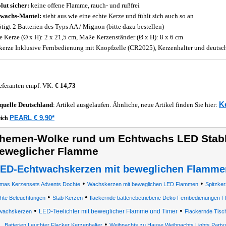
lut sicher:
keine offene Flamme, rauch- und rußfrei
wachs-Mantel:
sieht aus wie eine echte Kerze und fühlt sich auch so an
tigt 2 Batterien des Typs AA / Mignon (bitte dazu bestellen)
 Kerze (Ø x H): 2 x 21,5 cm, Maße Kerzenständer (Ø x H): 8 x 6 cm
kerze Inklusive Fernbedienung mit Knopfzelle (CR2025), Kerzenhalter und deutsc
eferanten empf. VK:
€ 14,73
K
quelle
Deutschland
: Artikel ausgelaufen. Ähnliche, neue Artikel finden Sie hier:
PEARL € 9,90*
eich
hemen-Wolke rund um Echtwachs LED Stabk
eweglicher Flamme
ED-Echtwachskerzen mit beweglichen Flamme
•
•
tmas Kerzensets Advents Dochte
Wachskerzen mit beweglichen LED Flammen
Spitzke
•
•
hte Beleuchtungen
Stab Kerzen
flackernde batteriebetriebene Deko Fernbedienungen Fla
•
•
LED-Teelichter mit beweglicher Flamme und Timer
wachskerzen
Flackernde Tisc
•
Batterien Leuchter Flacker Kerzenhalter
Weihnachts zu Hause Weihnachts Lights Party