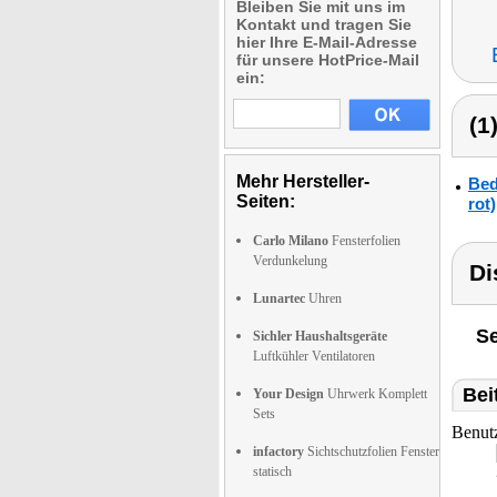
Bleiben Sie mit uns im
Kontakt und tragen Sie
hier Ihre E-Mail-Adresse
für unsere HotPrice-Mail
ein:
(1
Mehr Hersteller-
Bed
Seiten:
rot)
Carlo Milano
Fensterfolien
Verdunkelung
Di
Lunartec
Uhren
Se
Sichler Haushaltsgeräte
Luftkühler Ventilatoren
Bei
Your Design
Uhrwerk Komplett
Sets
Benut
infactory
Sichtschutzfolien Fenster
statisch