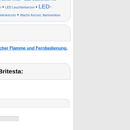
LED-
•
•
n
LED Leuchterkerzen
•
Dekokerzen
Wachs Kerzen, flammenlose
icher Flamme und Fernbedienung,
ritesta: