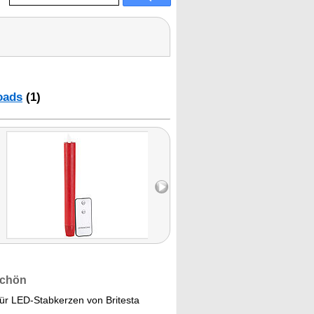
oads
(1)
schön
 für LED-Stabkerzen von Britesta