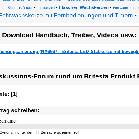
•
•
•
Flaschen Wachskerzen
Kerzenständer
Tafelkerzen
Echtwachskerze
Echtwachskerze mit Fernbedienungen und Timern
•
) Download Handbuch, Treiber, Videos usw.:
ienungsanleitung (NX6667 - Britesta LED-Stabkerze mit bewegl
skussions-Forum rund um Britesta Produkt B
ite: [1]
trag schreiben:
zername:
Synonym, unter dem Ihr Beitrag erscheinen soll