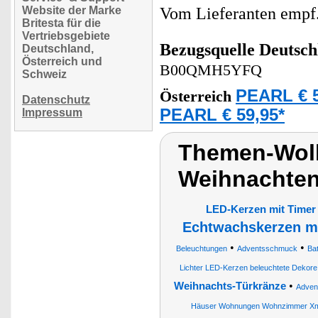
Website der Marke
Vom Lieferanten emp
Britesta für die
Vertriebsgebiete
Bezugsquelle
Deutsch
Deutschland,
Österreich und
B00QMH5YFQ
Schweiz
PEARL € 5
Österreich
Datenschutz
PEARL € 59,95*
Impressum
Themen-Wolk
Weihnachten
LED-Kerzen mit Timer
Echtwachskerzen m
•
•
Beleuchtungen
Adventsschmuck
Bat
Lichter LED-Kerzen beleuchtete Deko
•
Weihnachts-Türkränze
Adven
Häuser Wohnungen Wohnzimmer Xma