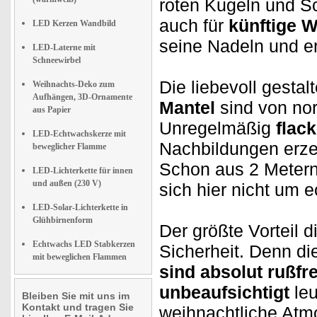
roten Kugeln und Sc
auch für
künftige W
LED Kerzen Wandbild
seine Nadeln und er
LED-Laterne mit
Schneewirbel
Die liebevoll gest
Weihnachts-Deko zum
Aufhängen, 3D-Ornamente
Mantel
sind von nor
aus Papier
Unregelmäßig
flac
LED-Echtwachskerze mit
Nachbildungen erze
beweglicher Flamme
Schon aus 2 Metern
LED-Lichterkette für innen
und außen (230 V)
sich hier nicht um 
LED-Solar-Lichterkette in
Glühbirnenform
Der größte Vorteil 
Echtwachs LED Stabkerzen
Sicherheit. Denn d
mit beweglichen Flammen
sind absolut rußfr
unbeaufsichtigt
leu
Bleiben Sie mit uns im
Kontakt und tragen Sie
weihnachtliche Atm