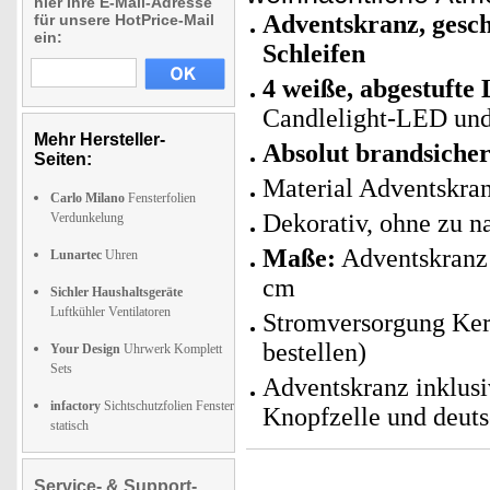
hier Ihre E-Mail-Adresse
Adventskranz, gesc
für unsere HotPrice-Mail
ein:
Schleifen
4 weiße, abgestuft
Candlelight-LED un
Mehr Hersteller-
Absolut brandsiche
Seiten:
Material Adventskra
Carlo Milano
Fensterfolien
Dekorativ, ohne zu n
Verdunkelung
Maße:
Adventskranz 
Lunartec
Uhren
cm
Sichler Haushaltsgeräte
Luftkühler Ventilatoren
Stromversorgung Kerz
bestellen)
Your Design
Uhrwerk Komplett
Sets
Adventskranz inklus
infactory
Sichtschutzfolien Fenster
Knopfzelle und deuts
statisch
Service- & Support-