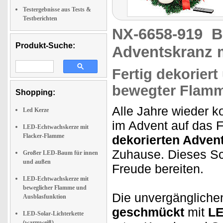
Testergebnisse aus Tests &
Testberichten
NX-6658-919
B
Produkt-Suche:
Adventskranz 
Fertig dekorier
bewegter Flamm
Shopping:
Alle Jahre wieder 
Led Kerze
im Advent auf das F
LED-Echtwachskerze mit
Flacker-Flamme
dekorierten Adven
Zuhause. Dieses Sc
Großer LED-Baum für innen
und außen
Freude bereiten.
LED-Echtwachskerze mit
beweglicher Flamme und
Die unvergängliche
Ausblasfunktion
geschmückt
mit
LE
LED-Solar-Lichterkette
(warmweiß)