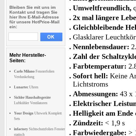
Umweltfreundlich,
q
Bleiben Sie mit uns im
Kontakt und tragen Sie
2x mal längere Leb
hier Ihre E-Mail-Adresse
für unsere HotPrice-Mail
Gleichbleibende Hel
ein:
Glasklarer Leuchtkör
Nennlebensdauer:
2
Mehr Hersteller-
Zahl der Schaltzykle
Seiten:
Farbtemperatur:
2.
Carlo Milano
Fensterfolien
Sofort hell:
Keine An
Verdunkelung
Lichtstroms
Lunartec
Uhren
Abmessungen:
43 x
Sichler Haushaltsgeräte
Elektrischer Leistu
Luftkühler Ventilatoren
Helligkeit am Ende
Your Design
Uhrwerk Komplett
Sets
Zündzeit:
< 1,9 s
infactory
Sichtschutzfolien Fenster
Farbwiedergabe:
> 
statisch