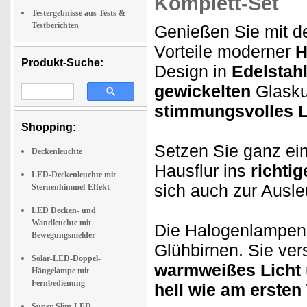
Komplett-Set
Testergebnisse aus Tests &
Testberichten
Genießen Sie mit d
Vorteile moderner
H
Produkt-Suche:
Design in
Edelstahl
gewickelten
Glasku
stimmungsvolles L
Shopping:
Setzen Sie ganz ei
Deckenleuchte
Hausflur ins
richtig
LED-Deckenleuchte mit
sich auch zur Ausl
Sternenhimmel-Effekt
LED Decken- und
Wandleuchte mit
Die Halogenlampe
Bewegungsmelder
Glühbirnen. Sie ve
Solar-LED-Doppel-
warmweißes Licht
Hängelampe mit
Fernbedienung
hell wie am ersten
Super-Slim-LED-