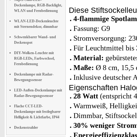
Deckenlampe, RGB-Backlight,
Diese Stiftsockelle
WLAN und Fernbedienung
4-flammige Spotla
WLAN-LED-Deckenleuchte
mit Sternendekor, dimmbar
Fassung: G9
Stromversorgung: 23
Schwenkbarer Wand- und
Deckenspot
Für Leuchtmittel bis
DIY-Wolken-Leuchte mit
Material:
gebürstete
RGB-LEDs, Farbwechsel,
Fernbedienung
Maße:
Ø 8 cm, 15,5
Deckenlampe mit Radar-
Inklusive deutscher 
Bewegungssensor
Eigenschaften Halo
LED-Außen-Deckenlampe mit
28 Watt
(entspricht 
Radar-Bewegungssensor
Warmweiß, Helligke
Flache CCT-LED-
Deckenlampe mit festlegbarer
Dimmbar, Stiftsocke
Helligkeit & Lichtfarbe, IP44
30% weniger Strom
Deckenstrahler
Energieeffizienzklas