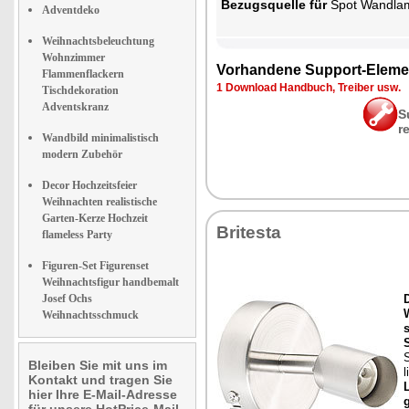
Be­zugs­quel­le für
Spot Wand­la
Adventdeko
Weihnachtsbeleuchtung
Wohnzimmer
Vor­han­de­ne Sup­port-Ele­me
Flammenflackern
1 Down­load Hand­buch, Trei­ber usw.
Tischdekoration
Adventskranz
S
r
Wandbild minimalistisch
modern Zubehör
Decor Hochzeitsfeier
Weihnachten realistische
Garten-Kerze Hochzeit
Bri­tes­ta
flameless Party
Figuren-Set Figurenset
Weihnachtsfigur handbemalt
Josef Ochs
Weihnachtsschmuck
S
Bleiben Sie mit uns im
l
Kontakt und tragen Sie
L
hier Ihre E-Mail-Adresse
g