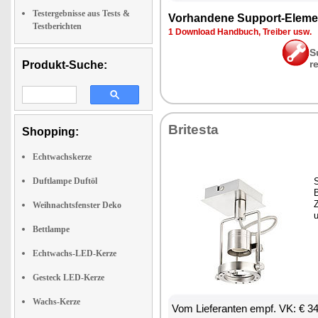
Testergebnisse aus Tests &
Vor­han­de­ne Sup­port-Ele­me
Testberichten
1 Down­load Hand­buch, Trei­ber usw.
S
r
Produkt-Suche:
Bri­tes­ta
Shopping:
Echtwachskerze
Duftlampe Duftöl
S
B
Z
Weihnachtsfenster Deko
u
Bettlampe
Echtwachs-LED-Kerze
Gesteck LED-Kerze
Wachs-Kerze
Vom Lie­fe­ran­ten empf. VK: € 3