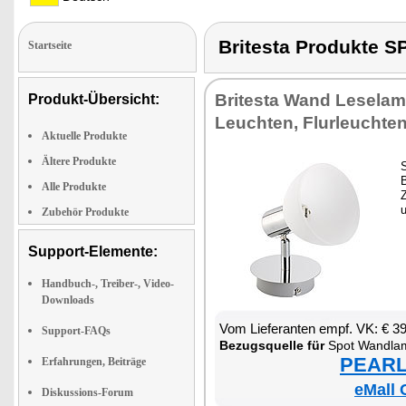
Britesta Produkte
Startseite
Bri­tes­ta Wand Le­se­la
Produkt-Übersicht:
Leuch­ten, Flur­leuch­te
Aktuelle Produkte
Ältere Produkte
S
B
Alle Produkte
Z
u
Zubehör Produkte
Support-Elemente:
Handbuch-, Treiber-, Video-
Downloads
Vom Lie­fe­ran­ten empf. VK: € 3
Support-FAQs
Be­zugs­quel­le für
Spot Wand­la
PEARL 
Erfahrungen, Beiträge
eMall 
Diskussions-Forum