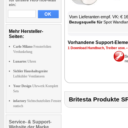
für unsere HotPrice-Mail
ein:
Vom Lie­fe­ran­ten empf. VK: € 1
Be­zugs­quel­le für
Spot Wand­la
Mehr Hersteller-
Seiten:
Vor­han­de­ne Sup­port-Ele­me
Carlo Milano
Fensterfolien
1 Down­load Hand­buch, Trei­ber usw.
Verdunkelung
S
r
Lunartec
Uhren
Sichler Haushaltsgeräte
Luftkühler Ventilatoren
Your Design
Uhrwerk Komplett
Sets
Britesta Produkte
infactory
Sichtschutzfolien Fenster
statisch
Service- & Support-
Website der Marke