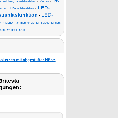
•
•
zenlichter, batteriebetrieben
Kerzen
LED-
LED-
•
zen mit Batteriebetrieben
Ausblasfunktion
LED-
•
n mit LED-Flammen für Lichter, Beleuchtungen,
rische Wachskerzen
skerzen mit abgestufter Höhe,
ritesta
ngungen: