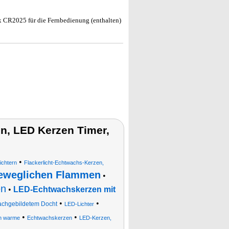
1x CR2025 für die Fernbedienung (enthalten)
n, LED Kerzen Timer,
•
ichtern
Flackerlicht-Echtwachs-Kerzen,
beweglichen Flammen
•
en
•
LED-Echtwachskerzen mit
•
•
nachgebildetem Docht
LED-Lichter
•
•
en warme
Echtwachskerzen
LED-Kerzen,