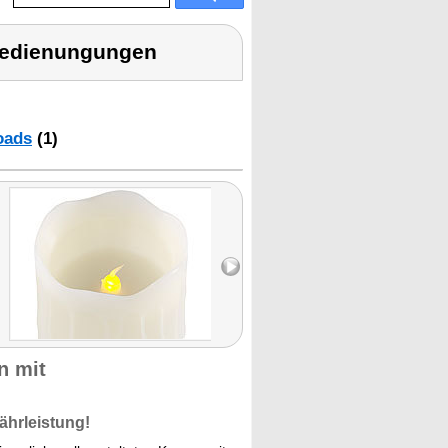
nbedienungungen
oads
(1)
n mit
ährleistung!