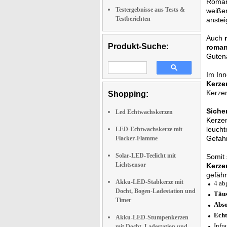
Roman
Testergebnisse aus Tests &
weiße
Testberichten
anstei
Auch
Produkt-Suche:
roman
Guten
Im Inn
Kerze
Kerzen
Shopping:
Siche
Led Echtwachskerzen
Kerze
leucht
LED-Echtwachskerze mit
Gefahr
Flacker-Flamme
Solar-LED-Teelicht mit
Somit 
Lichtsensor
Kerze
gefähr
Akku-LED-Stabkerze mit
4 ab
Docht, Bogen-Ladestation und
Täus
Timer
Abso
Echt
Akku-LED-Stumpenkerzen
Infr
mit Docht, Ladestation und