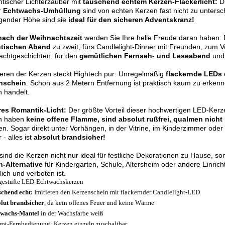
tischer Lichterzauber mit
täuschend echtem Kerzen-Flackerlicht:
Di
r
Echtwachs-Umhüllung
sind von echten Kerzen fast nicht zu untersc
gender Höhe sind sie
ideal für den sicheren Adventskranz!
nach der Weihnachtszeit
werden Sie Ihre helle Freude daran haben: D
tischen Abend
zu zweit, fürs Candlelight-Dinner mit Freunden, zum 
achtgeschichten, für den
gemütlichen Fernseh- und Leseabend
und 
eren der Kerzen steckt Hightech pur: Unregelmäßig
flackernde LEDs
nschein
. Schon aus 2 Metern Entfernung ist praktisch kaum zu erkenne
 handelt.
res Romantik-Licht:
Der größte Vorteil dieser hochwertigen LED-Kerze
n haben
keine offene Flamme, sind absolut rußfrei, qualmen nicht
en. Sogar direkt unter Vorhängen, in der Vitrine, im Kinderzimmer ode
 - alles ist
absolut brandsicher!
sind die Kerzen nicht nur ideal für festliche Dekorationen zu Hause, s
n-Alternative
für Kindergarten, Schule, Altersheim oder andere Einric
lich und verboten ist.
gestufte LED-Echtwachskerzen
chend echt:
Imitieren den Kerzenschein mit flackernder Candlelight-LED
lut brandsicher
, da kein offenes Feuer und keine Wärme
wachs-Mantel
in der Wachsfarbe weiß
arot-Fernbedienung: Kerzen einzeln zuschaltbar