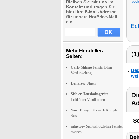
Bleiben Sie mit uns im
bedi
Kontakt und tragen Sie
hier Ihre E-Mail-Adresse
für unsere HotPrice-Mail
ein:
Ec
Mehr Hersteller-
(1
Seiten:
Carlo Milano
Fensterfolien
Bed
Verdunkelung
wei
Lunartec
Uhren
Di
Sichler Haushaltsgeräte
Luftkühler Ventilatoren
Ad
Your Design
Uhrwerk Komplett
Sets
Se
infactory
Sichtschutzfolien Fenster
statisch
Bei