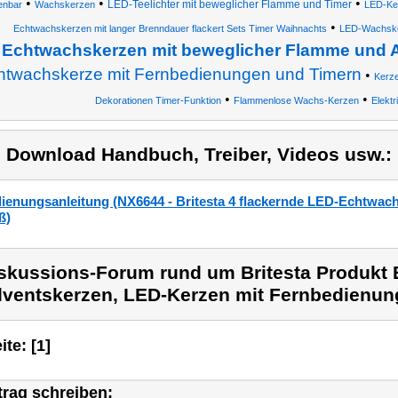
•
•
•
LED-Teelichter mit beweglicher Flamme und Timer
enbar
Wachskerzen
LED-Ker
•
Echtwachskerzen mit langer Brenndauer flackert Sets Timer Waihnachts
LED-Wachsker
Echtwachskerzen mit beweglicher Flamme und 
htwachskerze mit Fernbedienungen und Timern
•
Kerze
•
•
Dekorationen Timer-Funktion
Flammenlose Wachs-Kerzen
Elekt
) Download Handbuch, Treiber, Videos usw.:
ienungsanleitung (NX6644 - Britesta 4 flackernde LED-Echtwach
ß)
skussions-Forum rund um Britesta Produkt B
ventskerzen, LED-Kerzen mit Fernbedienu
ite: [1]
trag schreiben: