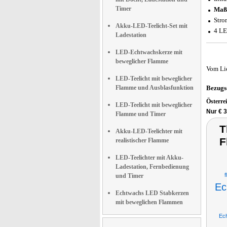
Timer
Maß
Stro
Akku-LED-Teelicht-Set mit
4 LE
Ladestation
LED-Echtwachskerze mit
beweglicher Flamme
Vom Li
LED-Teelicht mit beweglicher
Flamme und Ausblasfunktion
Bezugs
Österre
LED-Teelicht mit beweglicher
Nur € 
Flamme und Timer
T
Akku-LED-Teelichter mit
F
realistischer Flamme
LED-Teelichter mit Akku-
Ladestation, Fernbedienung
und Timer
Ec
Echtwachs LED Stabkerzen
mit beweglichen Flammen
Ec