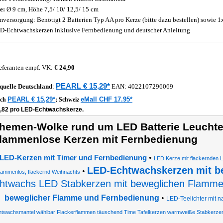
e:
Ø 9 cm, Höhe 7,5/ 10/ 12,5/ 15 cm
mversorgung: Benötigt 2 Batterien Typ AA pro Kerze (bitte dazu bestellen) sowie 
D-Echtwachskerzen inklusive Fernbedienung und deutscher Anleitung
eferanten empf. VK:
€ 24,90
PEARL € 15,29*
quelle
Deutschland
:
EAN:
4022107296069
PEARL € 15,29*
eMall CHF 17.95*
ich
;
Schweiz
3,82 pro LED-Echtwachskerze.
hemen-Wolke rund um LED Batterie Leuchte
lammenlose Kerzen mit Fernbedienung
•
LED-Kerzen mit Timer und Fernbedienung
LED Kerze mit flackernden L
LED-Echtwachskerzen mit 
•
flammenlos, flackernd Weihnachts
htwachs LED Stabkerzen mit beweglichen Flamm
beweglicher Flamme und Fernbedienung
•
LED-Teelichter mit 
htwachsmantel wählbar Flackerflammen täuschend Time Tafelkerzen warmweiße Stabkerz