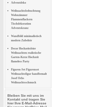
Adventdeko
Weihnachtsbeleuchtung
Wohnzimmer
Flammenflackern
Tischdekoration
Adventskranz
Wandbild minimalistisch
modern Zubehör
Decor Hochzeitsfeier
Weihnachten realistische
Garten-Kerze Hochzeit
flameless Party
Figuren-Set Figurenset
Weihnachtsfigur handbemalt
Josef Ochs
Weihnachtsschmuck
Bleiben Sie mit uns im
Kontakt und tragen Sie
hier Ihre E-Mail-Adresse