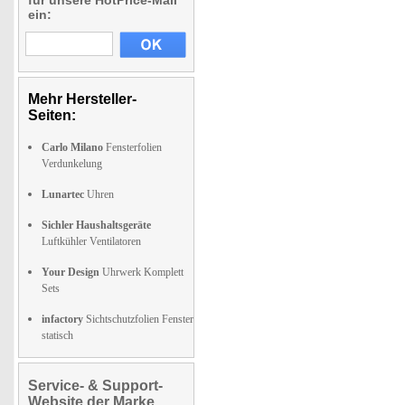
für unsere HotPrice-Mail
ein:
Mehr Hersteller-
Seiten:
Carlo Milano
Fensterfolien
Verdunkelung
Lunartec
Uhren
Sichler Haushaltsgeräte
Luftkühler Ventilatoren
Your Design
Uhrwerk Komplett
Sets
infactory
Sichtschutzfolien Fenster
statisch
Service- & Support-
Website der Marke