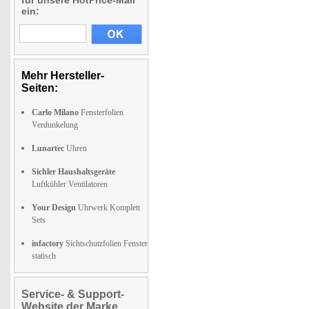
für unsere HotPrice-Mail
ein:
Mehr Hersteller-
Seiten:
Carlo Milano
Fensterfolien
Verdunkelung
Lunartec
Uhren
Sichler Haushaltsgeräte
Luftkühler Ventilatoren
Your Design
Uhrwerk Komplett
Sets
infactory
Sichtschutzfolien Fenster
statisch
Service- & Support-
Website der Marke