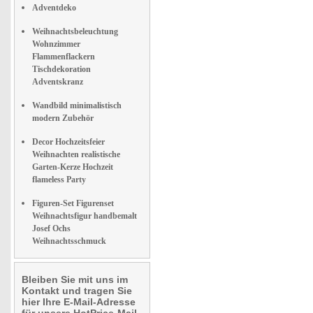
Adventdeko
Weihnachtsbeleuchtung
Wohnzimmer
Flammenflackern
Tischdekoration
Adventskranz
Wandbild minimalistisch
modern Zubehör
Decor Hochzeitsfeier
Weihnachten realistische
Garten-Kerze Hochzeit
flameless Party
Figuren-Set Figurenset
Weihnachtsfigur handbemalt
Josef Ochs
Weihnachtsschmuck
Bleiben Sie mit uns im
Kontakt und tragen Sie
hier Ihre E-Mail-Adresse