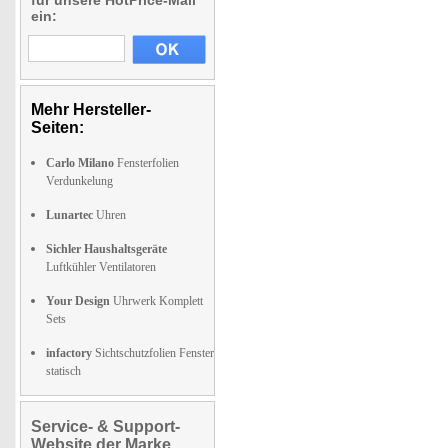
für unsere HotPrice-Mail
ein:
Mehr Hersteller-
Seiten:
Carlo Milano
Fensterfolien
Verdunkelung
Lunartec
Uhren
Sichler Haushaltsgeräte
Luftkühler Ventilatoren
Your Design
Uhrwerk Komplett
Sets
infactory
Sichtschutzfolien Fenster
statisch
Service- & Support-
Website der Marke