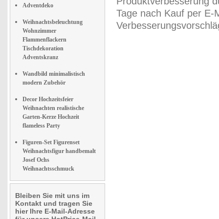
Produktverbesserung du
Adventdeko
Tage nach Kauf per E-M
Weihnachtsbeleuchtung
Verbesserungsvorschläg
Wohnzimmer
Flammenflackern
Tischdekoration
Adventskranz
Wandbild minimalistisch
modern Zubehör
Decor Hochzeitsfeier
Weihnachten realistische
Garten-Kerze Hochzeit
flameless Party
Figuren-Set Figurenset
Weihnachtsfigur handbemalt
Josef Ochs
Weihnachtsschmuck
Bleiben Sie mit uns im
Kontakt und tragen Sie
hier Ihre E-Mail-Adresse