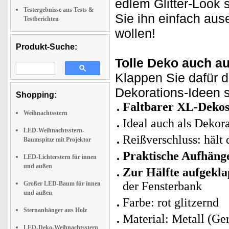
edlem Glitter-Look s
Testergebnisse aus Tests &
Sie ihn einfach aus
Testberichten
wollen!
Produkt-Suche:
Tolle Deko auch a
Klappen Sie dafür de
Dekorations-Ideen s
Shopping:
Faltbarer XL-Dekost
Weihnachtsstern
Ideal auch als Dekora
LED-Weihnachtsstern-
Reißverschluss: hält
Baumspitze mit Projektor
Praktische Aufhäng
LED-Lichterstern für innen
und außen
Zur Hälfte aufgekla
der Fensterbank
Großer LED-Baum für innen
und außen
Farbe: rot glitzernd
Sternanhänger aus Holz
Material: Metall (Ger
LED-Deko-Weihnachtsstern