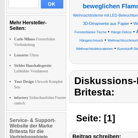
beweglichen Fla
Weihnachtssterne mit LED-Beleuchtun
Mehr Hersteller-
•
3D-Ornamente aus Papier
We
Seiten:
•
•
Fensterbänke Tische
Hänge-Dekos
Carlo Milano
Fensterfolien
•
Hängeschmuck
Weihnachtsschmuc
Verdunkelung
•
Weihnachtsdekorationen
Kunststoff-St
Lunartec
Uhren
Sichler Haushaltsgeräte
Luftkühler Ventilatoren
Diskussions-
Your Design
Uhrwerk Komplett
Sets
Britesta:
infactory
Sichtschutzfolien Fenster
statisch
Seite: [1]
Service- & Support-
Website der Marke
Britesta für die
Beitrag schreiben:
Vertriebsgebiete