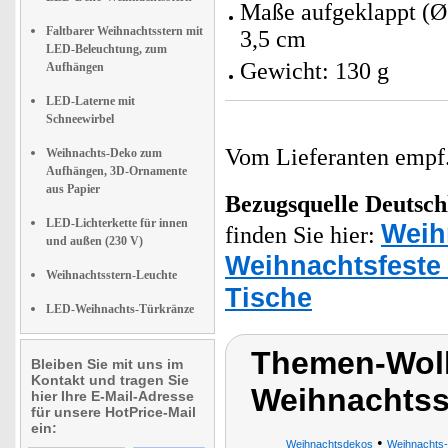
Maße aufgeklappt (Ø 
Faltbarer Weihnachtsstern mit
3,5 cm
LED-Beleuchtung, zum
Gewicht: 130 g
Aufhängen
LED-Laterne mit
Schneewirbel
Vom Lieferanten emp
Weihnachts-Deko zum
Aufhängen, 3D-Ornamente
aus Papier
Bezugsquelle
Deutsch
LED-Lichterkette für innen
Weih
finden Sie hier:
und außen (230 V)
Weihnachtsfeste
Weihnachtsstern-Leuchte
Tische
LED-Weihnachts-Türkränze
Themen-Wolk
Bleiben Sie mit uns im
Kontakt und tragen Sie
Weihnachtss
hier Ihre E-Mail-Adresse
für unsere HotPrice-Mail
ein:
•
Weihnachtsdekos
Weihnachts-