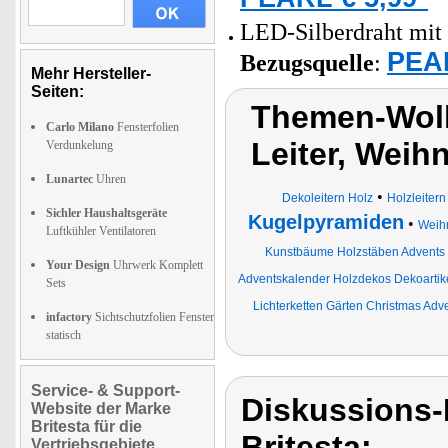
LED-Silberdraht mit 
PEAR
Bezugsquelle
:
Mehr Hersteller-
Seiten:
Themen-Wol
Carlo Milano
Fensterfolien
Leiter, Wei
Verdunkelung
Lunartec
Uhren
•
Dekoleitern Holz
Holzleitern
Sichler Haushaltsgeräte
Kugelpyramiden
•
Weih
Luftkühler Ventilatoren
Kunstbäume Holzstäben Advents
Your Design
Uhrwerk Komplett
Adventskalender Holzdekos Dekoartik
Sets
Lichterketten Gärten Christmas A
infactory
Sichtschutzfolien Fenster
statisch
Service- & Support-
Diskussions-
Website der Marke
Britesta für die
Britesta:
Vertriebsgebiete