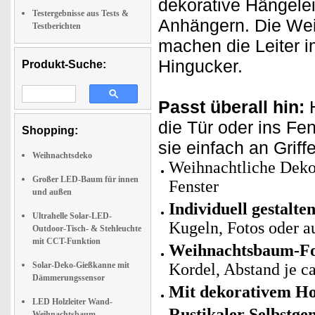
dekorative Hängeleit
Testergebnisse aus Tests &
Anhängern. Die We
Testberichten
machen die Leiter 
Hingucker.
Produkt-Suche:
Passt überall hin:
H
die Tür oder ins Fe
Shopping:
sie einfach an Grif
Weihnachtsdeko
Weihnachtliche Deko
Großer LED-Baum für innen
Fenster
und außen
Individuell gestalten
Ultrahelle Solar-LED-
Kugeln, Fotos oder 
Outdoor-Tisch- & Stehleuchte
mit CCT-Funktion
Weihnachtsbaum-F
Solar-Deko-Gießkanne mit
Kordel, Abstand je c
Dämmerungssensor
Mit dekorativem Ho
LED Holzleiter Wand-
Rustikaler Selbstge
Weihnachtsbaum