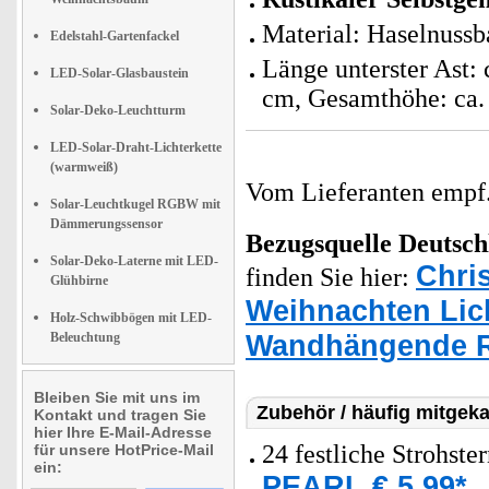
Material: Haselnussb
Edelstahl-Gartenfackel
Länge unterster Ast: 
LED-Solar-Glasbaustein
cm, Gesamthöhe: ca. 
Solar-Deko-Leuchtturm
LED-Solar-Draht-Lichterkette
(warmweiß)
Vom Lieferanten emp
Solar-Leuchtkugel RGBW mit
Dämmerungssensor
Bezugsquelle
Deutsch
Solar-Deko-Laterne mit LED-
Chri
finden Sie hier:
Glühbirne
Weihnachten Lic
Holz-Schwibbögen mit LED-
Wandhängende R
Beleuchtung
Bleiben Sie mit uns im
Zubehör / häufig mitgeka
Kontakt und tragen Sie
hier Ihre E-Mail-Adresse
24 festliche Strohst
für unsere HotPrice-Mail
ein:
PEARL € 5,99*