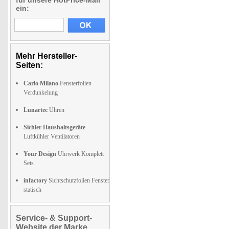
für unsere HotPrice-Mail
ein:
Mehr Hersteller-
Seiten:
Carlo Milano
Fensterfolien
Verdunkelung
Lunartec
Uhren
Sichler Haushaltsgeräte
Luftkühler Ventilatoren
Your Design
Uhrwerk Komplett
Sets
infactory
Sichtschutzfolien Fenster
statisch
Service- & Support-
Website der Marke