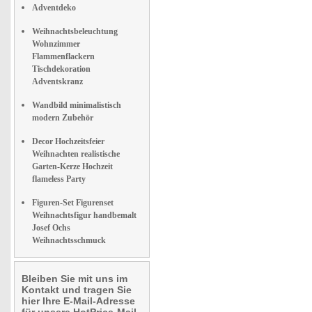
Adventdeko
Weihnachtsbeleuchtung
Wohnzimmer
Flammenflackern
Tischdekoration
Adventskranz
Wandbild minimalistisch
modern Zubehör
Decor Hochzeitsfeier
Weihnachten realistische
Garten-Kerze Hochzeit
flameless Party
Figuren-Set Figurenset
Weihnachtsfigur handbemalt
Josef Ochs
Weihnachtsschmuck
Bleiben Sie mit uns im
Kontakt und tragen Sie
hier Ihre E-Mail-Adresse