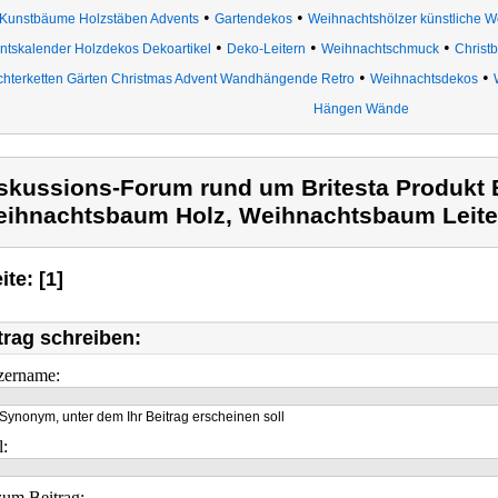
•
•
Kunstbäume Holzstäben Advents
Gartendekos
Weihnachtshölzer künstliche
•
•
•
ntskalender Holzdekos Dekoartikel
Deko-Leitern
Weihnachtschmuck
Chris
•
•
chterketten Gärten Christmas Advent Wandhängende Retro
Weihnachtsdekos
Hängen Wände
skussions-Forum rund um Britesta Produkt 
ihnachtsbaum Holz, Weihnachtsbaum Leite
ite: [1]
trag schreiben:
zername:
Synonym, unter dem Ihr Beitrag erscheinen soll
l:
um Beitrag: