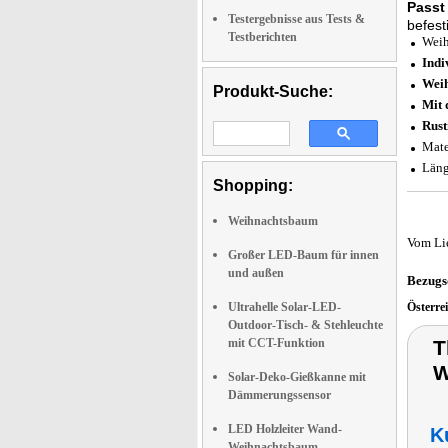
Passt 
Testergebnisse aus Tests &
befest
Testberichten
Weih
Indi
Wei
Produkt-Suche:
Mit 
Rust
Mate
Läng
Shopping:
Weihnachtsbaum
Vom Li
Großer LED-Baum für innen
und außen
Bezugs
Ultrahelle Solar-LED-
Österre
Outdoor-Tisch- & Stehleuchte
mit CCT-Funktion
T
W
Solar-Deko-Gießkanne mit
Dämmerungssensor
LED Holzleiter Wand-
K
Weihnachtsbaum