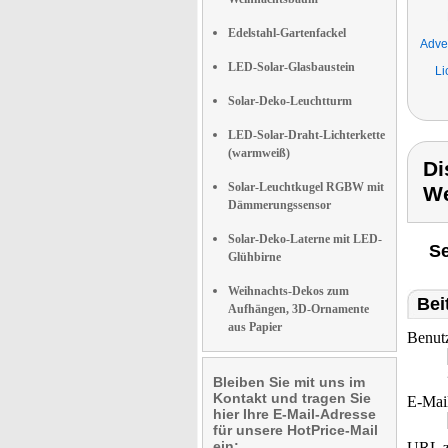
Edelstahl-Gartenfackel
Adve
LED-Solar-Glasbaustein
Li
Solar-Deko-Leuchtturm
LED-Solar-Draht-Lichterkette
(warmweiß)
Di
Solar-Leuchtkugel RGBW mit
We
Dämmerungssensor
Solar-Deko-Laterne mit LED-
Se
Glühbirne
Weihnachts-Dekos zum
Bei
Aufhängen, 3D-Ornamente
aus Papier
Benut
Bleiben Sie mit uns im
Kontakt und tragen Sie
E-Mai
hier Ihre E-Mail-Adresse
für unsere HotPrice-Mail
ein:
URL z