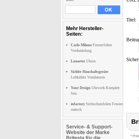
Titel:
Mehr Hersteller-
Seiten:
Beitra
Carlo Milano
Fensterfolien
Verdunkelung
Sicher
Lunartec
Uhren
Sichler Haushaltsgeräte
Luftkühler Ventilatoren
Your Design
Uhrwerk Komplett
Sets
infactory
Sichtschutzfolien Fenster
statisch
Br
Service- & Support-
Website der Marke
* Pre
Britesta für die