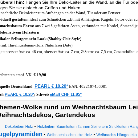
überall hin:
Hängen Sie Ihre Deko-Leiter an die Wand, an die Tür ode
igen Sie sie einfach an Griffen und Haken.
nachtliche Dekoleiter zum Aufhängen an der Wand, Tür oder am Fenster
viduell gestalten:
ideal zum Schmücken z.B. mit Anhängern, Kugeln, Fotos oder a
hnachtsbaum-Form:
aus 7 weiß gefärbten Ästen, verbunden mit Kordel, Abstand je
dekorativem Holzstern
ikaler Selbstgemacht-Look (Shabby Chic Style)
rial: Haselnussbaum-Holz, Naturfaser (Jute)
e unterster Ast: ca. 48 cm, oberster Ast: ca. 7 cm, Ø Stern: ca. 7,5 cm, Gesamthöhe: 
eferanten empf. VK:
€ 19,90
PEARL € 10,20*
quelle
Deutschland
:
EAN:
4022107456081
PEARL € 10,20*
eMall CHF 11.95*
ich
;
Schweiz
hemen-Wolke rund um Weihnachtsbaum Leit
eihnachtsdekos, Gartendekos
•
Dekoleitern Holz
Holzleitern Baumleitern Tannen Seilleitern Strickleitern Hän
ugelpyramiden
•
•
Weihnachtsschmucke Holz
Weihnachts Hängedeko 