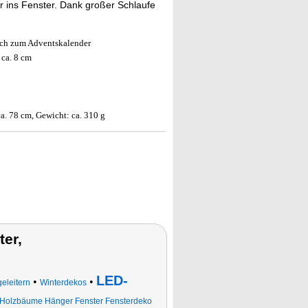
r ins Fenster. Dank großer Schlaufe
uch zum Adventskalender
 ca. 8 cm
ca. 78 cm, Gewicht: ca. 310 g
er,
LED-
•
•
geleitern
Winterdekos
Holzbäume Hänger Fenster Fensterdeko