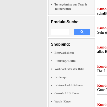
Testergebnisse aus Tests &
Kunde
Testberichten
schaff
Produkt-Suche:
Kunde
Sehr g
Shopping:
Kunde
alles 
Echtwachskerze
Duftlampe Duftöl
Kunde
Weihnachtsfenster Deko
Das Li
Bettlampe
Kunde
Echtwachs-LED-Kerze
Gute A
Gesteck LED-Kerze
Wachs-Kerze
Kunde