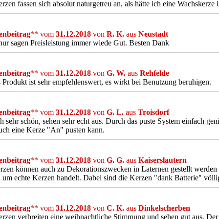
rzen fassen sich absolut naturgetreu an, als hätte ich eine Wachskerze
nbeitrag
** vom
31.12.2018
von
R. K.
aus
Neustadt
ur sagen Preisleistung immer wiede Gut. Besten Dank
nbeitrag
** vom
31.12.2018
von
G. W.
aus
Rehfelde
 Produkt ist sehr empfehlenswert, es wirkt bei Benutzung beruhigen.
nbeitrag
** vom
31.12.2018
von
G. L.
aus
Troisdorf
h sehr schön, sehen sehr echt aus. Durch das puste System einfach geni
uch eine Kerze "An" pusten kann.
nbeitrag
** vom
31.12.2018
von
G. G.
aus
Kaiserslautern
rzen können auch zu Dekorationszwecken in Laternen gestellt werden 
h um echte Kerzen handelt. Dabei sind die Kerzen "dank Batterie" völli
nbeitrag
** vom
31.12.2018
von
C. K.
aus
Dinkelscherben
rzen verbreiten eine weihnachtliche Stimmung und sehen gut aus. Der