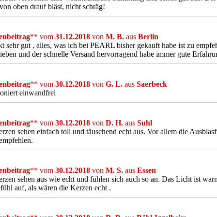
 von oben drauf bläst, nicht schräg!
nbeitrag
** vom
31.12.2018
von
M. B.
aus
Berlin
t sehr gut , alles, was ich bei PEARL bisher gekauft habe ist zu empfe
ieben und der schnelle Versand hervorragend habe immer gute Erfah
nbeitrag
** vom
30.12.2018
von
G. L.
aus
Saerbeck
oniert einwandfrei
nbeitrag
** vom
30.12.2018
von
D. H.
aus
Suhl
rzen sehen einfach toll und täuschend echt aus. Vor allem die Ausblasf
empfehlen.
nbeitrag
** vom
30.12.2018
von
M. S.
aus
Essen
rzen sehen aus wie echt und fühlen sich auch so an. Das Licht ist war
fühl auf, als wären die Kerzen echt .