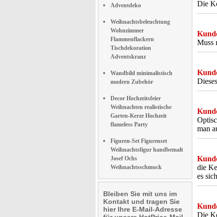
Die Ke
Adventdeko
Weihnachtsbeleuchtung
Wohnzimmer
Kunde
Flammenflackern
Muss n
Tischdekoration
Adventskranz
Kunde
Wandbild minimalistisch
Dieses
modern Zubehör
Decor Hochzeitsfeier
Weihnachten realistische
Kunde
Garten-Kerze Hochzeit
Optisc
flameless Party
man a
Figuren-Set Figurenset
Weihnachtsfigur handbemalt
Kunde
Josef Ochs
die Ke
Weihnachtsschmuck
es sic
Bleiben Sie mit uns im
Kontakt und tragen Sie
Kunde
hier Ihre E-Mail-Adresse
Die Ke