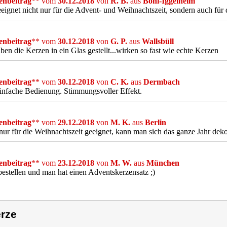
nbeitrag
** vom
30.12.2018
von
R. B.
aus
Böhl-Iggelheim
eignet nicht nur für die Advent- und Weihnachtszeit, sondern auch für 
nbeitrag
** vom
30.12.2018
von
G. P.
aus
Wallsbüll
ben die Kerzen in ein Glas gestellt...wirken so fast wie echte Kerzen
nbeitrag
** vom
30.12.2018
von
C. K.
aus
Dermbach
infache Bedienung. Stimmungsvoller Effekt.
nbeitrag
** vom
29.12.2018
von
M. K.
aus
Berlin
nur für die Weihnachtszeit geeignet, kann man sich das ganze Jahr dekor
nbeitrag
** vom
23.12.2018
von
M. W.
aus
München
estellen und man hat einen Adventskerzensatz ;)
rze