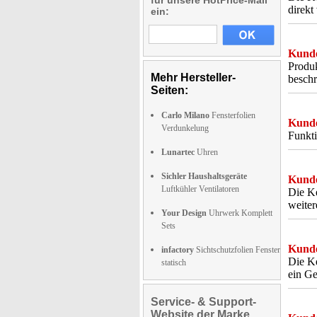
für unsere HotPrice-Mail
direkt
ein:
Kunde
Produk
Mehr Hersteller-
beschr
Seiten:
Carlo Milano
Fensterfolien
Kunde
Verdunkelung
Funkti
Lunartec
Uhren
Sichler Haushaltsgeräte
Kunde
Luftkühler Ventilatoren
Die Ke
weiter
Your Design
Uhrwerk Komplett
Sets
Kunde
infactory
Sichtschutzfolien Fenster
Die Ke
statisch
ein Ge
Service- & Support-
Website der Marke