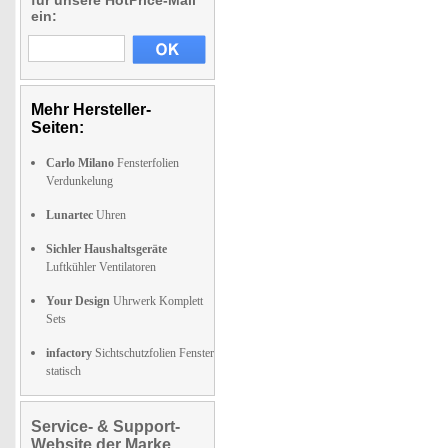
für unsere HotPrice-Mail
ein:
Mehr Hersteller-
Seiten:
Carlo Milano
Fensterfolien
Verdunkelung
Lunartec
Uhren
Sichler Haushaltsgeräte
Luftkühler Ventilatoren
Your Design
Uhrwerk Komplett
Sets
infactory
Sichtschutzfolien Fenster
statisch
Service- & Support-
Website der Marke