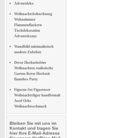
Adventdeko
Weihnachtsbeleuchtung
Wohnzimmer
Flammenflackern
Tischdekoration
Adventskranz
Wandbild minimalistisch
modern Zubehör
Decor Hochzeitsfeier
Weihnachten realistische
Garten-Kerze Hochzeit
flameless Party
Figuren-Set Figurenset
Weihnachtsfigur handbemalt
Josef Ochs
Weihnachtsschmuck
Bleiben Sie mit uns im
Kontakt und tragen Sie
hier Ihre E-Mail-Adresse