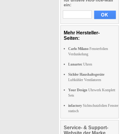
für unsere HotPrice-Mail
ein:
Mehr Hersteller-
Seiten:
Carlo Milano
Fensterfolien
Verdunkelung
Lunartec
Uhren
Sichler Haushaltsgeräte
Luftkühler Ventilatoren
Your Design
Uhrwerk Komplett
Sets
infactory
Sichtschutzfolien Fenster
statisch
Service- & Support-
Website der Marke