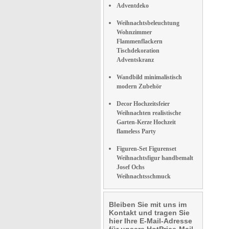
Adventdeko
Weihnachtsbeleuchtung
Wohnzimmer
Flammenflackern
Tischdekoration
Adventskranz
Wandbild minimalistisch
modern Zubehör
Decor Hochzeitsfeier
Weihnachten realistische
Garten-Kerze Hochzeit
flameless Party
Figuren-Set Figurenset
Weihnachtsfigur handbemalt
Josef Ochs
Weihnachtsschmuck
Bleiben Sie mit uns im
Kontakt und tragen Sie
hier Ihre E-Mail-Adresse