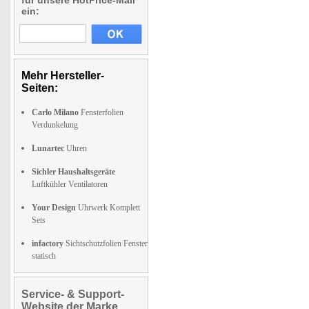
für unsere HotPrice-Mail
ein:
Mehr Hersteller-
Seiten:
Carlo Milano
Fensterfolien
Verdunkelung
Lunartec
Uhren
Sichler Haushaltsgeräte
Luftkühler Ventilatoren
Your Design
Uhrwerk Komplett
Sets
infactory
Sichtschutzfolien Fenster
statisch
Service- & Support-
Website der Marke