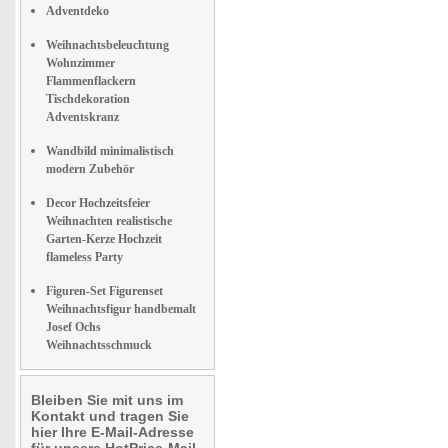
Adventdeko
Weihnachtsbeleuchtung
Wohnzimmer
Flammenflackern
Tischdekoration
Adventskranz
Wandbild minimalistisch
modern Zubehör
Decor Hochzeitsfeier
Weihnachten realistische
Garten-Kerze Hochzeit
flameless Party
Figuren-Set Figurenset
Weihnachtsfigur handbemalt
Josef Ochs
Weihnachtsschmuck
Bleiben Sie mit uns im
Kontakt und tragen Sie
hier Ihre E-Mail-Adresse