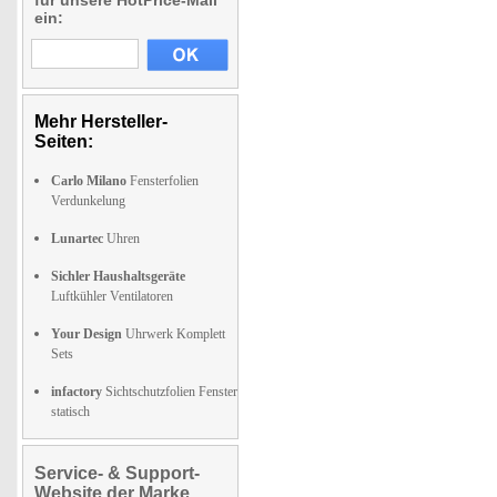
für unsere HotPrice-Mail
ein:
Mehr Hersteller-
Seiten:
Carlo Milano
Fensterfolien
Verdunkelung
Lunartec
Uhren
Sichler Haushaltsgeräte
Luftkühler Ventilatoren
Your Design
Uhrwerk Komplett
Sets
infactory
Sichtschutzfolien Fenster
statisch
Service- & Support-
Website der Marke