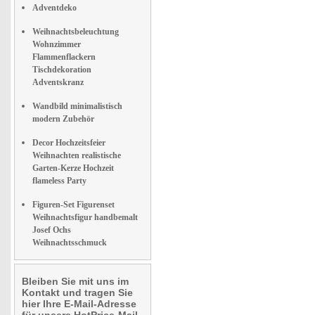
Adventdeko
Weihnachtsbeleuchtung
Wohnzimmer
Flammenflackern
Tischdekoration
Adventskranz
Wandbild minimalistisch
modern Zubehör
Decor Hochzeitsfeier
Weihnachten realistische
Garten-Kerze Hochzeit
flameless Party
Figuren-Set Figurenset
Weihnachtsfigur handbemalt
Josef Ochs
Weihnachtsschmuck
Bleiben Sie mit uns im
Kontakt und tragen Sie
hier Ihre E-Mail-Adresse