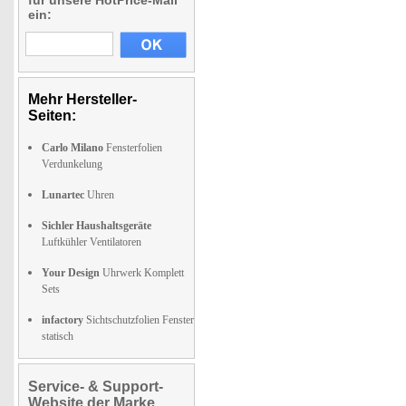
für unsere HotPrice-Mail
ein:
Mehr Hersteller-
Seiten:
Carlo Milano
Fensterfolien
Verdunkelung
Lunartec
Uhren
Sichler Haushaltsgeräte
Luftkühler Ventilatoren
Your Design
Uhrwerk Komplett
Sets
infactory
Sichtschutzfolien Fenster
statisch
Service- & Support-
Website der Marke