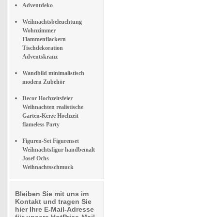
Adventdeko
Weihnachtsbeleuchtung
Wohnzimmer
Flammenflackern
Tischdekoration
Adventskranz
Wandbild minimalistisch
modern Zubehör
Decor Hochzeitsfeier
Weihnachten realistische
Garten-Kerze Hochzeit
flameless Party
Figuren-Set Figurenset
Weihnachtsfigur handbemalt
Josef Ochs
Weihnachtsschmuck
Bleiben Sie mit uns im
Kontakt und tragen Sie
hier Ihre E-Mail-Adresse