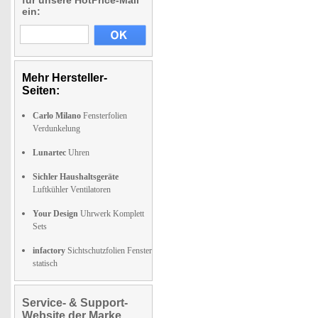
für unsere HotPrice-Mail
ein:
Mehr Hersteller-
Seiten:
Carlo Milano
Fensterfolien
Verdunkelung
Lunartec
Uhren
Sichler Haushaltsgeräte
Luftkühler Ventilatoren
Your Design
Uhrwerk Komplett
Sets
infactory
Sichtschutzfolien Fenster
statisch
Service- & Support-
Website der Marke