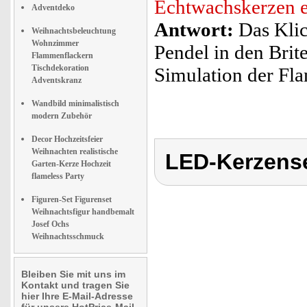
Echtwachskerzen e
Adventdeko
Antwort:
Das Klic
Weihnachtsbeleuchtung
Wohnzimmer
Pendel in den Brit
Flammenflackern
Tischdekoration
Simulation der Fl
Adventskranz
Wandbild minimalistisch
modern Zubehör
Decor Hochzeitsfeier
Weihnachten realistische
LED-Kerzens
Garten-Kerze Hochzeit
flameless Party
Figuren-Set Figurenset
Weihnachtsfigur handbemalt
Josef Ochs
Weihnachtsschmuck
Bleiben Sie mit uns im
Kontakt und tragen Sie
hier Ihre E-Mail-Adresse