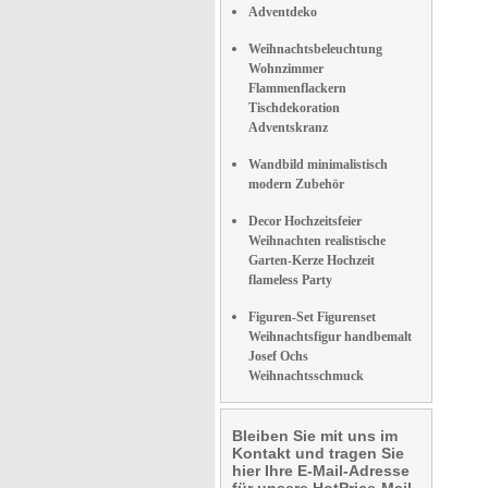
Adventdeko
Weihnachtsbeleuchtung
Wohnzimmer
Flammenflackern
Tischdekoration
Adventskranz
Wandbild minimalistisch
modern Zubehör
Decor Hochzeitsfeier
Weihnachten realistische
Garten-Kerze Hochzeit
flameless Party
Figuren-Set Figurenset
Weihnachtsfigur handbemalt
Josef Ochs
Weihnachtsschmuck
Bleiben Sie mit uns im
Kontakt und tragen Sie
hier Ihre E-Mail-Adresse