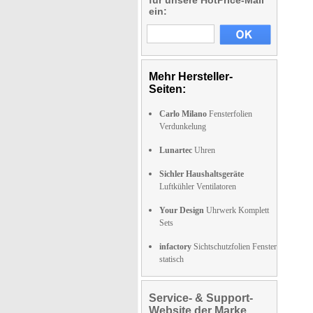
für unsere HotPrice-Mail
ein:
Mehr Hersteller-
Seiten:
Carlo Milano
Fensterfolien
Verdunkelung
Lunartec
Uhren
Sichler Haushaltsgeräte
Luftkühler Ventilatoren
Your Design
Uhrwerk Komplett
Sets
infactory
Sichtschutzfolien Fenster
statisch
Service- & Support-
Website der Marke