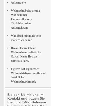
Adventdeko
Weihnachtsbeleuchtung
Wohnzimmer
Flammenflackern
Tischdekoration
Adventskranz
Wandbild minimalistisch
modern Zubehör
Decor Hochzeitsfeier
Weihnachten realistische
Garten-Kerze Hochzeit
flameless Party
Figuren-Set Figurenset
Weihnachtsfigur handbemalt
Josef Ochs
Weihnachtsschmuck
Bleiben Sie mit uns im
Kontakt und tragen Sie
hier Ihre E-Mail-Adresse