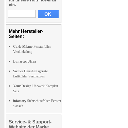
für unsere HotPrice-Mail
ein:
Mehr Hersteller-
Seiten:
Carlo Milano
Fensterfolien
Verdunkelung
Lunartec
Uhren
Sichler Haushaltsgeräte
Luftkühler Ventilatoren
Your Design
Uhrwerk Komplett
Sets
infactory
Sichtschutzfolien Fenster
statisch
Service- & Support-
Website der Marke