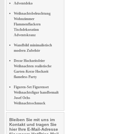
Adventdeko
Weihnachtsbeleuchtung
Wohnzimmer
Flammenflackern
Tischdekoration
Adventskranz
Wandbild minimalistisch
modern Zubehör
Decor Hochzeitsfeier
Weihnachten realistische
Garten-Kerze Hochzeit
flameless Party
Figuren-Set Figurenset
Weihnachtsfigur handbemalt
Josef Ochs
Weihnachtsschmuck
Bleiben Sie mit uns im
Kontakt und tragen Sie
hier Ihre E-Mail-Adresse