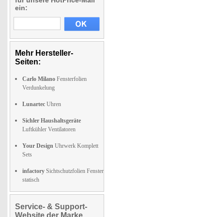
für unsere HotPrice-Mail
ein:
Mehr Hersteller-
Seiten:
Carlo Milano
Fensterfolien
Verdunkelung
Lunartec
Uhren
Sichler Haushaltsgeräte
Luftkühler Ventilatoren
Your Design
Uhrwerk Komplett
Sets
infactory
Sichtschutzfolien Fenster
statisch
Service- & Support-
Website der Marke