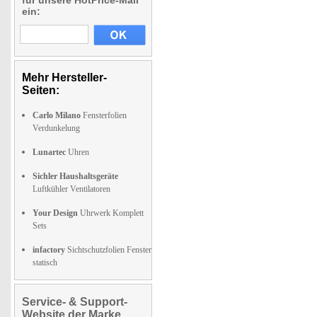
für unsere HotPrice-Mail
ein:
Mehr Hersteller-
Seiten:
Carlo Milano
Fensterfolien
Verdunkelung
Lunartec
Uhren
Sichler Haushaltsgeräte
Luftkühler Ventilatoren
Your Design
Uhrwerk Komplett
Sets
infactory
Sichtschutzfolien Fenster
statisch
Service- & Support-
Website der Marke