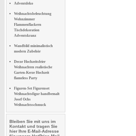
Adventdeko
Weihnachtsbeleuchtung
Wohnzimmer
Flammenflackern
Tischdekoration
Adventskranz
Wandbild minimalistisch
modern Zubehör
Decor Hochzeitsfeier
Weihnachten realistische
Garten-Kerze Hochzeit
flameless Party
Figuren-Set Figurenset
Weihnachtsfigur handbemalt
Josef Ochs
Weihnachtsschmuck
Bleiben Sie mit uns im
Kontakt und tragen Sie
hier Ihre E-Mail-Adresse