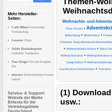
Themen-Wolk
Weihnachtsd
Mehr Hersteller-
Seiten:
Weihnachts- und Advents
Adventskr
Carlo Milano
Fensterfolien
•
Timer Fenster
Verdunkelung
•
•
Beleuchtung
Winterkränze
Fenste
Lunartec
Uhren
Christmas Xmas Adventszeit Adventswinte
•
•
Sichler Haushaltsgeräte
Weihnachtsdeko Kränze
Dekos Dek
Luftkühler Ventilatoren
•
Weihnachtskränze
Weihnachtskränze m
•
Your Design
Uhrwerk Komplett
Zweig-Kränze
Weihnachtsdekorati
Sets
•
Leuchtkränze Fensterkränze
Türkränze 
infactory
Sichtschutzfolien Fenster
statisch
(1) Download
Service- & Support-
Website der Marke
usw.:
Britesta für die
Vertriebsgebiete
Deutschland,