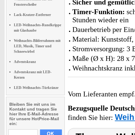
Sicher und gemütli
Fensterscheibe
Timer-Funktion:
sch
Lack-Kratzer-Entferner
Stunden wieder ein
LED-Weihnachts-Rundkrippe
Dauerbetrieb per Ein
mit Glashaube
Material: Kunststoff
Weihnachts-Bilderrahmen mit
LED, Musik, Timer und
Stromversorgung: 3 B
Schneewirbel
Maße (Ø x H): 28 x 7
Adventskranz
Weihnachtskranz inkl
Adventskranz mit LED-
Kerzen
LED-Weihnachts-Türkränze
Vom Lieferanten emp
Bleiben Sie mit uns im
Bezugsquelle
Deutsch
Kontakt und tragen Sie
hier Ihre E-Mail-Adresse
Weih
finden Sie hier:
für unsere HotPrice-Mail
ein: