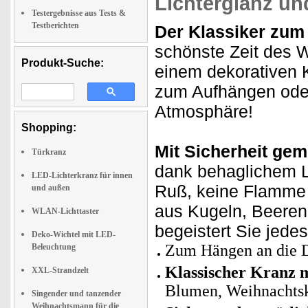
Lichterglanz un
Testergebnisse aus Tests &
Testberichten
Der Klassiker zum
schönste Zeit des 
Produkt-Suche:
einem dekorativen K
zum Aufhängen oder
Atmosphäre!
Shopping:
Mit Sicherheit gem
Türkranz
dank behaglichem 
LED-Lichterkranz für innen
Ruß, keine Flamme 
und außen
aus Kugeln, Beeren
WLAN-Lichttaster
begeistert Sie jede
Deko-Wichtel mit LED-
Zum Hängen an die D
Beleuchtung
Klassischer Kranz 
XXL-Strandzelt
Blumen, Weihnachtsk
Singender und tanzender
Weihnachtsmann für die