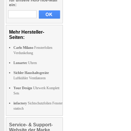
für unsere HotPrice-Mail
ein:
Mehr Hersteller-
Seiten:
Carlo Milano
Fensterfolien
Verdunkelung
Lunartec
Uhren
Sichler Haushaltsgeräte
Luftkühler Ventilatoren
Your Design
Uhrwerk Komplett
Sets
infactory
Sichtschutzfolien Fenster
statisch
Service- & Support-
Website der Marke