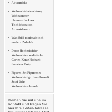
Adventdeko
Weihnachtsbeleuchtung
Wohnzimmer
Flammenflackern
Tischdekoration
Adventskranz
Wandbild minimalistisch
modern Zubehör
Decor Hochzeitsfeier
Weihnachten realistische
Garten-Kerze Hochzeit
flameless Party
Figuren-Set Figurenset
Weihnachtsfigur handbemalt
Josef Ochs
Weihnachtsschmuck
Bleiben Sie mit uns im
Kontakt und tragen Sie
hier Ihre E-Mail-Adresse