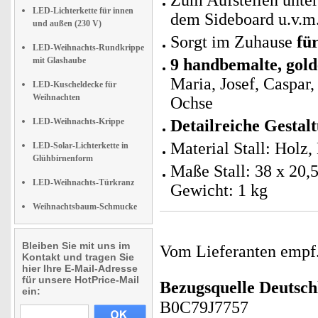
Zum Aufstellen unter
LED-Lichterkette für innen
dem Sideboard u.v.m
und außen (230 V)
Sorgt im Zuhause
fü
LED-Weihnachts-Rundkrippe
mit Glashaube
9 handbemalte, gold
Maria, Josef, Caspar,
LED-Kuscheldecke für
Weihnachten
Ochse
LED-Weihnachts-Krippe
Detailreiche Gestal
Material Stall: Holz
LED-Solar-Lichterkette in
Glühbirnenform
Maße Stall: 38 x 20,
LED-Weihnachts-Türkranz
Gewicht: 1 kg
Weihnachtsbaum-Schmucke
Bleiben Sie mit uns im
Vom Lieferanten emp
Kontakt und tragen Sie
hier Ihre E-Mail-Adresse
für unsere HotPrice-Mail
Bezugsquelle
Deutsch
ein:
B0C79J7757