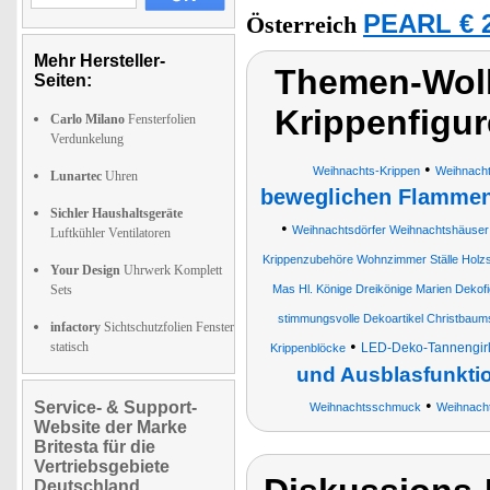
PEARL € 2
Österreich
Mehr Hersteller-
Themen-Wolk
Seiten:
Krippenfigu
Carlo Milano
Fensterfolien
Verdunkelung
•
Weihnachts-Krippen
Weihnacht
Lunartec
Uhren
beweglichen Flamme
Sichler Haushaltsgeräte
•
Weihnachtsdörfer Weihnachtshäuser 
Luftkühler Ventilatoren
Krippenzubehöre Wohnzimmer Ställe Holzs
Your Design
Uhrwerk Komplett
Sets
Mas Hl. Könige Dreikönige Marien Deko
stimmungsvolle Dekoartikel Christbau
infactory
Sichtschutzfolien Fenster
•
statisch
LED-Deko-Tannengir
Krippenblöcke
und Ausblasfunkti
•
Service- & Support-
Weihnachtsschmuck
Weihnacht
Website der Marke
Britesta für die
Vertriebsgebiete
Deutschland,