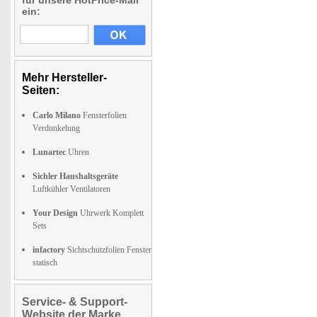
für unsere HotPrice-Mail
ein:
Mehr Hersteller-
Seiten:
Carlo Milano
Fensterfolien
Verdunkelung
Lunartec
Uhren
Sichler Haushaltsgeräte
Luftkühler Ventilatoren
Your Design
Uhrwerk Komplett
Sets
infactory
Sichtschutzfolien Fenster
statisch
Service- & Support-
Website der Marke