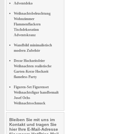
Adventdeko
Weihnachtsbeleuchtung
Wohnzimmer
Flammenflackern
Tischdekoration
Adventskranz
Wandbild minimalistisch
modern Zubehör
Decor Hochzeitsfeier
Weihnachten realistische
Garten-Kerze Hochzeit
flameless Party
Figuren-Set Figurenset
Weihnachtsfigur handbemalt
Josef Ochs
Weihnachtsschmuck
Bleiben Sie mit uns im
Kontakt und tragen Sie
hier Ihre E-Mail-Adresse