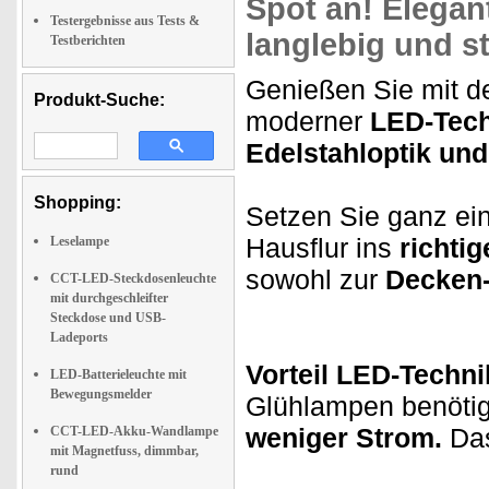
Spot an! Elegan
Testergebnisse aus Tests &
langlebig und 
Testberichten
Genießen Sie mit de
Produkt-Suche:
moderner
LED-Tech
Edelstahloptik und
Shopping:
Setzen Sie ganz ei
Hausflur ins
richtig
Leselampe
sowohl zur
Decken-
CCT-LED-Steckdosenleuchte
mit durchgeschleifter
Steckdose und USB-
Ladeports
Vorteil LED-Techn
LED-Batterieleuchte mit
Bewegungsmelder
Glühlampen benötig
weniger Strom.
Das
CCT-LED-Akku-Wandlampe
mit Magnetfuss, dimmbar,
rund