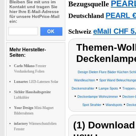
PEARL
Bleiben Sie mit uns im
Bezugsquelle
Kontakt und tragen Sie
hier Ihre E-Mail-Adresse
PEARL €
Deutschland
für unsere HotPrice-Mail
ein:
eMall CHF 5
Schweiz
Themen-Wolk
Mehr Hersteller-
Seiten:
Deckenlamp
Carlo Milano
Fenster
Verdunkelung Folien
Design Dielen Flure Bäder Küchen Sc
•
Wandleuchten
Spot Wand Beleuchtung
Lunartec
LED-Laternen Solar
•
•
Deckenstrahler
Lampe Spots
Treppen 
Sichler Haushaltsgeräte
•
•
Deckenlampe Wohnzimmer
Decken-
Luftkühler
•
•
Spot Strahler
Wandspots
Decke
Your Design
Mini-Magnet
Bilderrahmen
(1) Download
infactory
Wärmeschutzfolien
Fenster