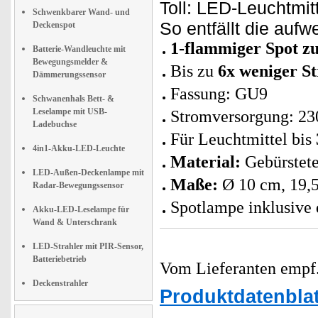
Toll: LED-Leuchtmit
Schwenkbarer Wand- und
So entfällt die auf
Deckenspot
1-flammiger Spot 
Batterie-Wandleuchte mit
Bewegungsmelder &
Bis zu
6x weniger S
Dämmerungssensor
Fassung: GU9
Schwanenhals Bett- &
Leselampe mit USB-
Stromversorgung: 23
Ladebuchse
Für Leuchtmittel bis
4in1-Akku-LED-Leuchte
Material:
Gebürstete
LED-Außen-Deckenlampe mit
Maße:
Ø 10 cm, 19,
Radar-Bewegungssensor
Spotlampe inklusive 
Akku-LED-Leselampe für
Wand & Unterschrank
LED-Strahler mit PIR-Sensor,
Batteriebetrieb
Vom Lieferanten emp
Deckenstrahler
Produktdatenblat