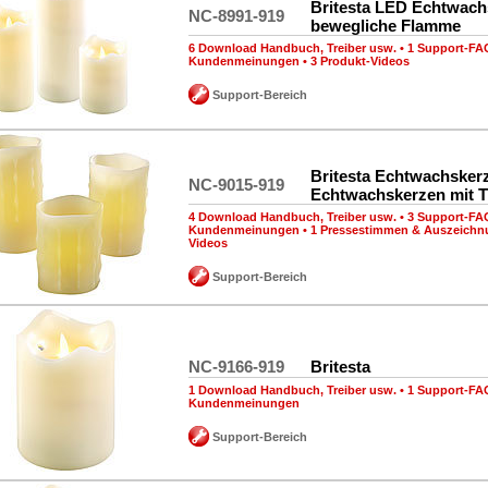
Britesta LED Echtwach
NC-8991-919
bewegliche Flamme
6 Download Handbuch, Treiber usw.
•
1 Support-FA
Kundenmeinungen
•
3 Produkt-Videos
Support-Bereich
Britesta Echtwachsker
NC-9015-919
Echtwachskerzen mit T
4 Download Handbuch, Treiber usw.
•
3 Support-FA
Kundenmeinungen
•
1 Pressestimmen & Auszeich
Videos
Support-Bereich
NC-9166-919
Britesta
1 Download Handbuch, Treiber usw.
•
1 Support-FA
Kundenmeinungen
Support-Bereich