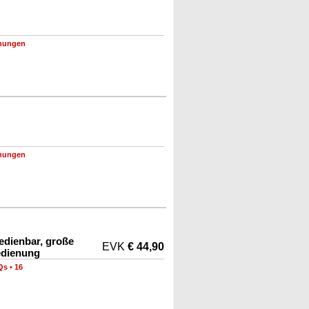
nungen
nungen
edienbar, große
EVK
€ 44,90
edienung
Qs
•
16