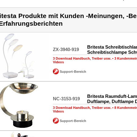
itesta Produkte mit Kunden -Meinungen, -Be
Erfahrungsberichten
Britesta Schreibtischl
ZX-3940-919
Schreibtischlampe Sc
3 Download Handbuch, Treiber usw.
•
3 Kundenmei
Videos
Support-Bereich
Britesta Raumduft-La
NC-3153-919
Duftlampe, Duftlampe D
3 Download Handbuch, Treiber usw.
•
8 Kundenmei
Videos
Support-Bereich