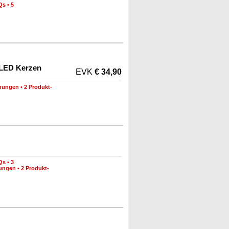
Qs
•
5
 LED Kerzen
EVK
€ 34,90
nungen
•
2 Produkt-
Qs
•
3
nungen
•
2 Produkt-