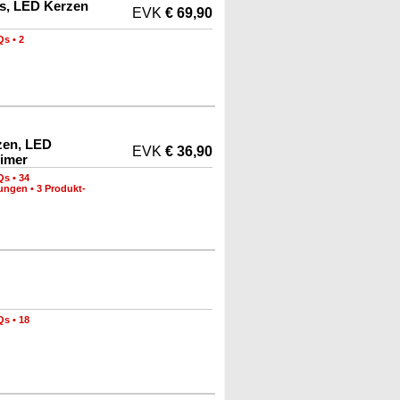
s, LED Kerzen
EVK
€ 69,90
Qs
•
2
zen, LED
EVK
€ 36,90
imer
Qs
•
34
nungen
•
3 Produkt-
Qs
•
18