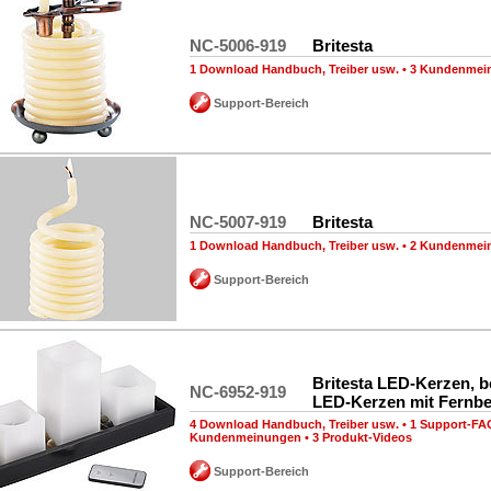
NC-5006-919
Britesta
1 Download Handbuch, Treiber usw.
•
3 Kundenmei
Support-Bereich
NC-5007-919
Britesta
1 Download Handbuch, Treiber usw.
•
2 Kundenmei
Support-Bereich
Britesta LED-Kerzen, b
NC-6952-919
LED-Kerzen mit Fernb
4 Download Handbuch, Treiber usw.
•
1 Support-FA
Kundenmeinungen
•
3 Produkt-Videos
Support-Bereich