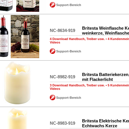
Support-Bereich
Britesta Weinflasche K
NC-8634-919
weinkerze, Weinflasch
4 Download Handbuch, Treiber usw.
•
4 Kundenmei
Videos
Support-Bereich
Britesta Batteriekerze
NC-8982-919
mit Flackerlicht
3 Download Handbuch, Treiber usw.
•
5 Kundenmei
Videos
Support-Bereich
Britesta Elektrische K
NC-8983-919
Echtwachs Kerze