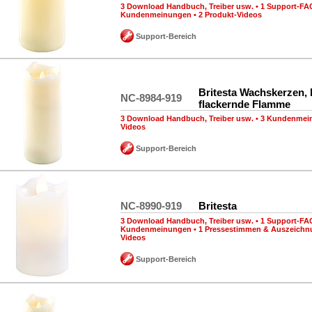
3 Download Handbuch, Treiber usw.
•
1 Support-FA
Kundenmeinungen
•
2 Produkt-Videos
Support-Bereich
Britesta Wachskerzen,
NC-8984-919
flackernde Flamme
3 Download Handbuch, Treiber usw.
•
3 Kundenmei
Videos
Support-Bereich
NC-8990-919
Britesta
3 Download Handbuch, Treiber usw.
•
1 Support-FA
Kundenmeinungen
•
1 Pressestimmen & Auszeich
Videos
Support-Bereich