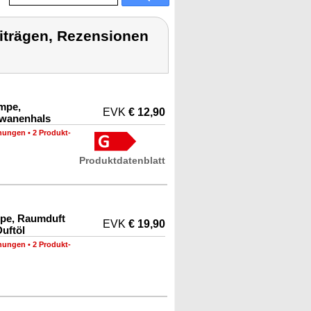
iträgen, Rezensionen
ampe,
EVK
€ 12,90
hwanenhals
nungen
•
2 Produkt-
Produktdatenblatt
mpe, Raumduft
EVK
€ 19,90
uftöl
nungen
•
2 Produkt-