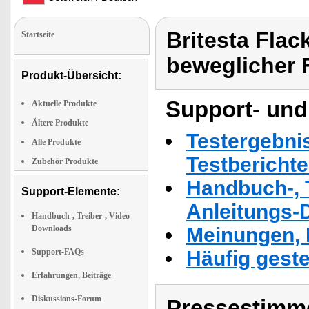
Britesta Flac
Startseite
beweglicher
Produkt-Übersicht:
Support- und
Aktuelle Produkte
Ältere Produkte
Testergebni
Alle Produkte
Testbericht
Zubehör Produkte
Handbuch-, T
Support-Elemente:
Anleitungs-
Handbuch-, Treiber-, Video-
Downloads
Meinungen, 
Support-FAQs
Häufig geste
Erfahrungen, Beiträge
Diskussions-Forum
Pressestimme