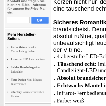
Kerzen nicht nur id
Kontakt und tragen Sie
hier Ihre E-Mail-Adresse
eine täuschend echt
für unsere HotPrice-Mail
ein:
Sicheres Romantik
brandsicheist. Denn
Mehr Hersteller-
absolut rußfrei, qu
Seiten:
unbeaufsichtigt leu
Carlo Milano
Fenster
der Vitrine.
Verdunkelung Folien
4 abgestufte LED-Ec
Lunartec
LED-Laternen Solar
Täuschend echt:
imi
Sichler Haushaltsgeräte
Candlelight-LED un
Luftkühler
Absolut brandsiche
Your Design
Mini-Magnet
Bilderrahmen
Echtwachs-Mantel
i
Infrarot-Fernbedienu
infactory
Wärmeschutzfolien
Fenster
Farbe: weiß