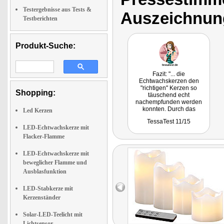
Testergebnisse aus Tests &
Auszeichnun
Testberichten
Produkt-Suche:
Fazit: "... die
Echtwachskerzen den
"richtigen" Kerzen so
Shopping:
täuschend echt
nachempfunden werden
konnten. Durch das
Led Kerzen
verwendete Echtwachs
TessaTest 11/15
unterscheiden sie sich beim
LED-Echtwachskerze mit
Anfassen in keinster Weise
Flacker-Flamme
von herkömmlichen
Kerzen."
LED-Echtwachskerze mit
beweglicher Flamme und
Ausblasfunktion
LED-Stabkerze mit
Kerzenständer
Solar-LED-Teelicht mit
Lichtsensor