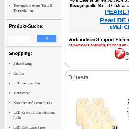
Vom Lieferanten empf. VK: € 3
Bezugsquelle für
LED-Echtwachskerze mit bewegli
Testergebnisse aus Tests &
PEARL €
Testberichten
Pearl DE 
Produkt-Suche:
eMall C
Vorhandene Support-Eleme
2 Download Handbuch, Treiber usw.
Shopping:
S
B
Beleuchtung
Candle
Britesta
LED-Kerze außen
Motivkerze
Künstlicher Adventskranz
s
LED Kerze mit flackerndem
Licht
LED-Echtwachskerze