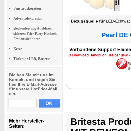
Fensterdekoration
Adventsdekoration
Bezugsquelle für
LED-Echtwachskerze mit bewegli
glockenfoermig Ausblasen
Pearl DE 
sicheren Feier Party Hochzeit
Fest ausziehbarer
Kerze
Vorhandene Support-Eleme
1 Download Handbuch, Treiber usw.
Türkranz LED, Batterie
S
B
Bleiben Sie mit uns im
Kontakt und tragen Sie
hier Ihre E-Mail-Adresse
für unsere HotPrice-Mail
ein:
Britesta Pr
Mehr Hersteller-
Seiten: