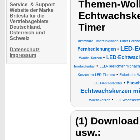
Themen-Wol
Service- & Support-
Website der Marke
Echtwachske
Britesta für die
Vertriebsgebiete
Timer
Deutschland,
Österreich und
Schweiz
dimmbare Timerfunktionen Timer Fernb
LED-E
•
Fernbedienungen
Datenschutz
Impressum
•
LED-Echtwach
Wachs-Kerzen
•
LED-Teelichter mit nac
fernbedienbar
•
Kerzen mit LED-Flamme
Elektrische 
•
Flasc
LED-Kerzenlichter
Echtwachskerzen mi
•
Wachskerzen
LED-Wachskerzen
(1) Download
usw.: