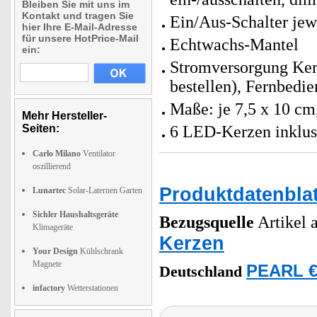
Bleiben Sie mit uns im
Kontakt und tragen Sie
Ein/Aus-Schalter jew
hier Ihre E-Mail-Adresse
für unsere HotPrice-Mail
Echtwachs-Mantel
ein:
Stromversorgung Kerz
bestellen), Fernbedi
Maße: je 7,5 x 10 c
Mehr Hersteller-
Seiten:
6 LED-Kerzen inklus
Carlo Milano
Ventilator
oszillierend
Produktdatenblat
Lunartec
Solar-Laternen Garten
Sichler Haushaltsgeräte
Bezugsquelle
Artikel a
Klimageräte
Kerzen
Your Design
Kühlschrank
Magnete
PEARL €
Deutschland
infactory
Wetterstationen