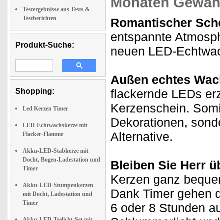
Monaten Gewähr
Testergebnisse aus Tests &
Testberichten
Romantischer Sche
entspannte Atmosph
Produkt-Suche:
neuen LED-Echtwach
Außen echtes Wach
Shopping:
flackernde LEDs er
Kerzenschein. Somit 
Led Kerzen Timer
Dekorationen, sond
LED-Echtwachskerze mit
Alternative.
Flacker-Flamme
Akku-LED-Stabkerze mit
Docht, Bogen-Ladestation und
Bleiben Sie Herr ü
Timer
Kerzen ganz beque
Akku-LED-Stumpenkerzen
Dank Timer gehen d
mit Docht, Ladestation und
Timer
6 oder 8 Stunden a
Akku-LED-Teelicht-Set mit