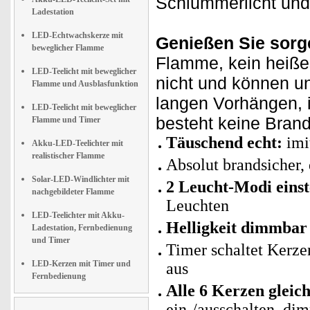
Schlummerlicht und 
Ladestation
LED-Echtwachskerze mit
Genießen Sie sorge
beweglicher Flamme
Flamme, kein heiße
LED-Teelicht mit beweglicher
nicht und können un
Flamme und Ausblasfunktion
langen Vorhängen, 
LED-Teelicht mit beweglicher
besteht keine Brand
Flamme und Timer
Täuschend echt:
imi
Akku-LED-Teelichter mit
realistischer Flamme
Absolut brandsicher,
Solar-LED-Windlichter mit
2 Leucht-Modi einst
nachgebildeter Flamme
Leuchten
LED-Teelichter mit Akku-
Helligkeit dimmbar 
Ladestation, Fernbedienung
und Timer
Timer schaltet Kerze
LED-Kerzen mit Timer und
aus
Fernbedienung
Alle 6 Kerzen gleic
ein-/ausschalten, d