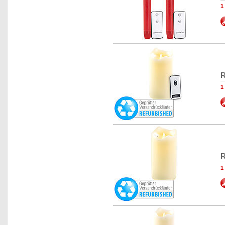
1
R
1
R
1