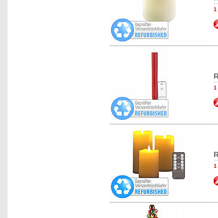
1
R
1
R
1