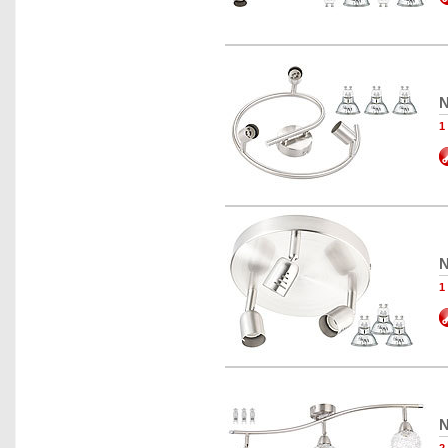
N
1
N
1
N