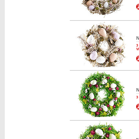
N
3
V
N
3