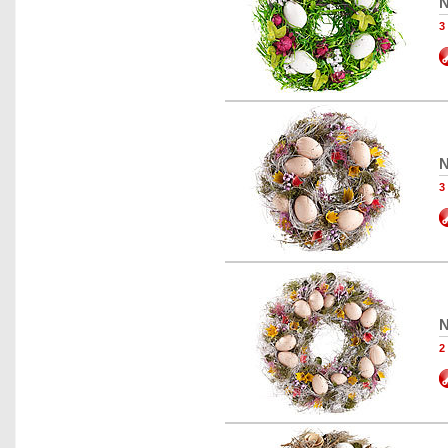
N
3
N
3
N
2