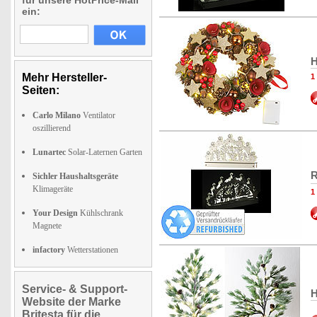
für unsere HotPrice-Mail
ein:
H
Mehr Hersteller-
1
Seiten:
Carlo Milano
Ventilator
oszillierend
Lunartec
Solar-Laternen Garten
R
Sichler Haushaltsgeräte
Klimageräte
1
Your Design
Kühlschrank
Magnete
infactory
Wetterstationen
Service- & Support-
H
Website der Marke
Britesta für die