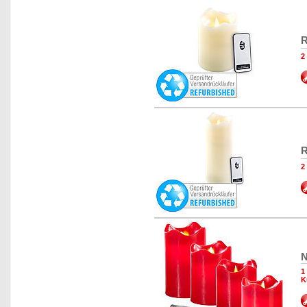
R
2
R
2
N
1
K