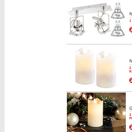
N
1
N
2
K
G
2
P