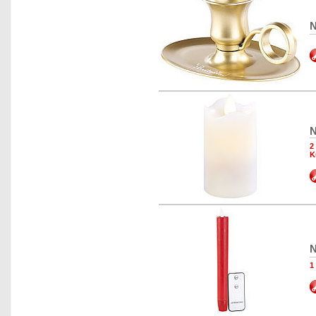
N
N
2
K
N
1