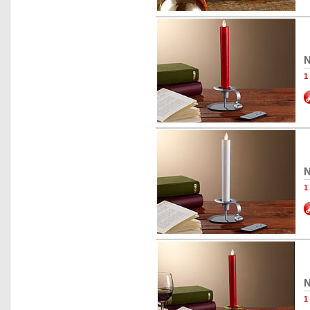
N
1
N
1
N
1