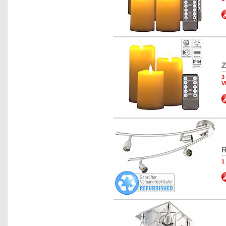
Z
3
V
R
1