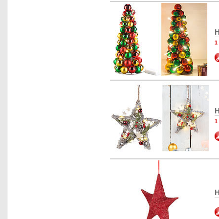
H
1
H
1
H