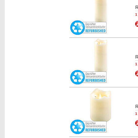
R
1
R
1
R
1