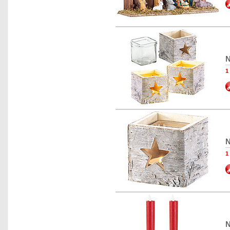
N
1
N
1
N