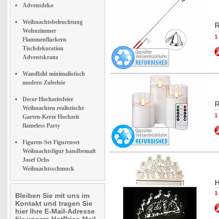
Adventdeko
Weihnachtsbeleuchtung
R
Wohnzimmer
1
Flammenflackern
Tischdekoration
Adventskranz
Wandbild minimalistisch
modern Zubehör
Decor Hochzeitsfeier
R
Weihnachten realistische
1
Garten-Kerze Hochzeit
flameless Party
Figuren-Set Figurenset
Weihnachtsfigur handbemalt
Josef Ochs
Weihnachtsschmuck
H
1
Bleiben Sie mit uns im
Kontakt und tragen Sie
hier Ihre E-Mail-Adresse