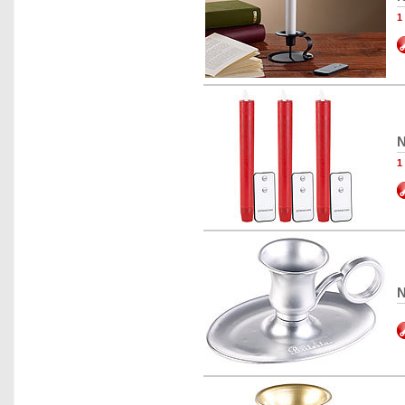
1
N
1
N