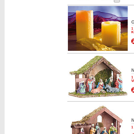
G
1
K
N
1
V
N
1