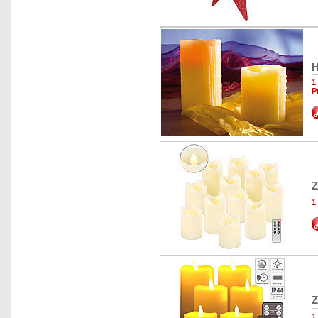
H
1
P
Z
1
Z
1