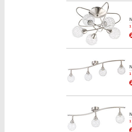
N
1
N
1
N
1