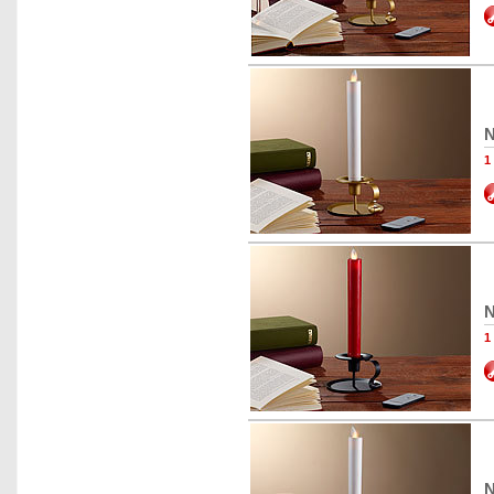
N
1
N
1
N