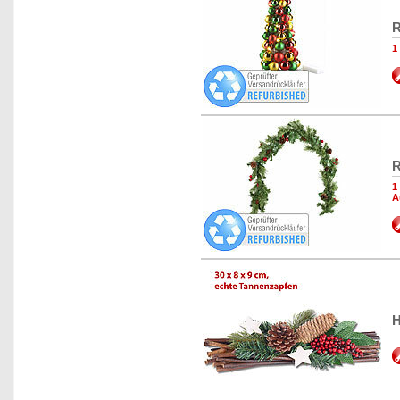
R
1
R
1
A
H