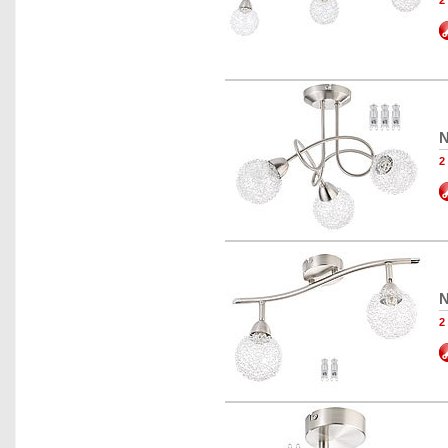
2
N
2
N
2