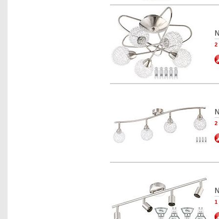
N
2
N
2
N
1