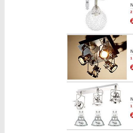
N
2
N
1
N
1