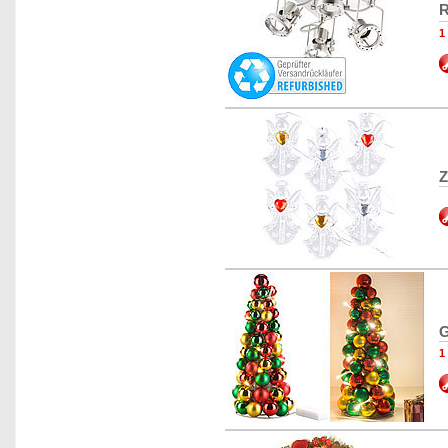
R
1
Z
G
1