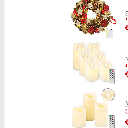
G
1
N
1
N
2
V