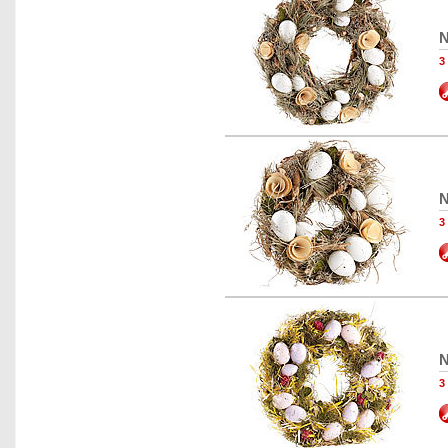
N
3
N
3
N
3