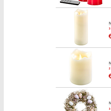
N
3
N
2
N
3