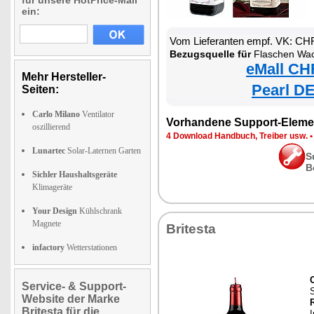
für unsere HotPrice-Mail
ein:
Vom Lieferanten empf. VK: CH
Bezugsquelle für
Flaschen Wa
eMall CH
Mehr Hersteller-
Pearl DE
Seiten:
Carlo Milano
Ventilator
Vorhandene Support-Eleme
oszillierend
4 Download Handbuch, Treiber usw.
Lunartec
Solar-Laternen Garten
S
B
Sichler Haushaltsgeräte
Klimageräte
Your Design
Kühlschrank
Magnete
Britesta
infactory
Wetterstationen
Service- & Support-
S
Website der Marke
Britesta für die
I