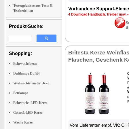
Testergebnisse aus Tests &
Vorhandene Support-Eleme
Testberichten
4 Download Handbuch, Treiber usw.
S
Produkt-Suche:
B
Britesta Kerze Weinfla
Shopping:
Flaschen, Geschenk K
Echtwachskerze
Duftlampe Duftöl
Weihnachtsfenster Deko
Bettlampe
s
K
Echtwachs-LED-Kerze
Gesteck LED-Kerze
Wachs-Kerze
Vom Lieferanten empf. VK: CH