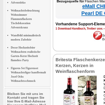
Bezugsquelle für
Flaschen Wa
Adventdeko
eMall CH
Weihnachtsbeleuchtung
Pearl DE 
Wohnzimmer
Flammenflackern
Tischdekoration
Vorhandene Support-Eleme
Adventskranz
1 Download Handbuch, Treiber usw.
S
Wandbild minimalistisch
B
modern Zubehör
Decor Hochzeitsfeier
Weihnachten realistische
Garten-Kerze Hochzeit
Britesta Flaschenkerze
flameless Party
Kerzen, Kerzen in
Figuren-Set Figurenset
Weinflaschenform
Weihnachtsfigur handbemalt
Josef Ochs
Weihnachtsschmuck
D
s
Bleiben Sie mit uns im
O
Kontakt und tragen Sie
hier Ihre E-Mail-Adresse