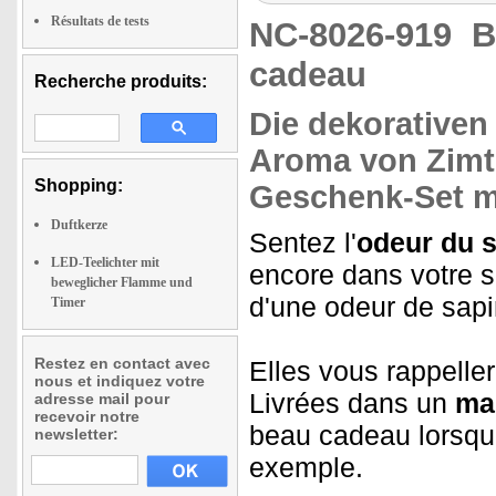
Résultats de tests
NC-8026-919
B
cadeau
Recherche produits:
Die
dekorativen
Aroma von Zimt
Shopping:
Geschenk-Set
m
Duftkerze
Sentez l'
odeur du 
LED-Teelichter mit
encore dans votre 
beweglicher Flamme und
d'une odeur de sapin
Timer
Restez en contact avec
Elles vous rappelle
nous et indiquez votre
Livrées dans un
mag
adresse mail pour
recevoir notre
beau cadeau lorsque
newsletter:
exemple.