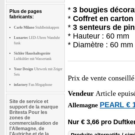
*
3 bougies décora
Plus de pages
fabricants:
*
Coffret en carton
*
3 senteurs de pin
Carlo Milano
Stuhlbeinkappen
* Hauteur : 60 mm
Lunartec
LED-Uhren Wanduhr
* Diamètre : 60 mm
funk
Sichler Haushaltsgeräte
Luftkühler mit Wassertank
Your Design
Uhrwerk mit Zeiger
Sets
Prix de vente conseill
infactory
Fan-Megaphone
Vendeur
Article epuis
Site de service et
PEARL € 1
Allemagne
support de la marque
Britesta Pour les
zones de
Nur € 3,66 pro Duftke
commercialisation de
l'Allemagne, de
l'Autriche et de la