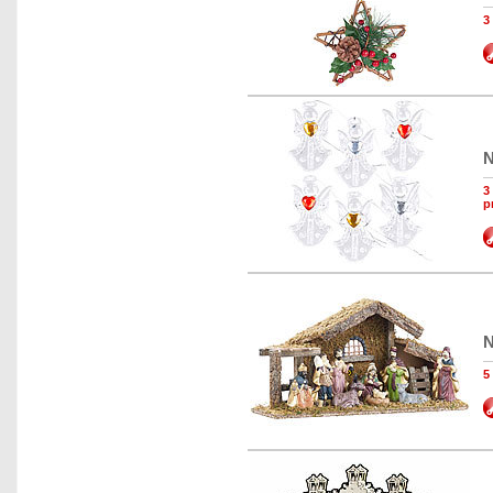
3
N
3
p
N
5