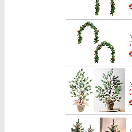
N
1
N
3
p
N