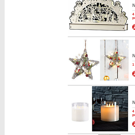
N
4
p
N
1
N
4
p