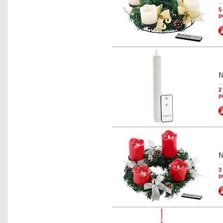
5
p
N
2
p
N
3
p