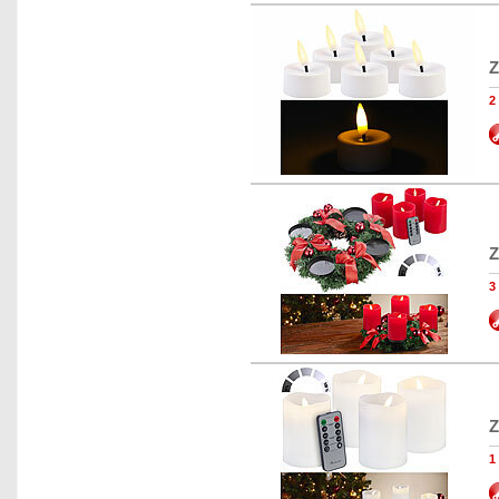
Z
2
Z
3
Z
1