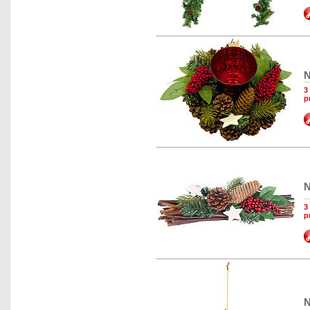
N
3
p
N
3
p
N