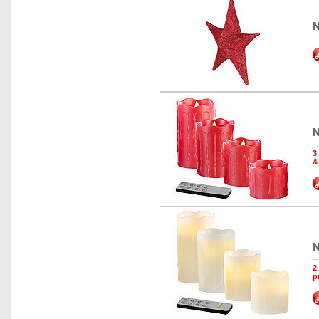
N
N
3
&
N
2
p