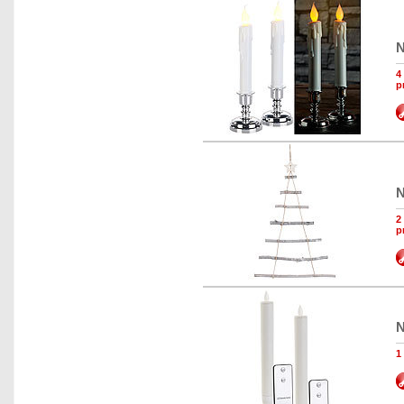
N
4
p
N
2
p
N
1