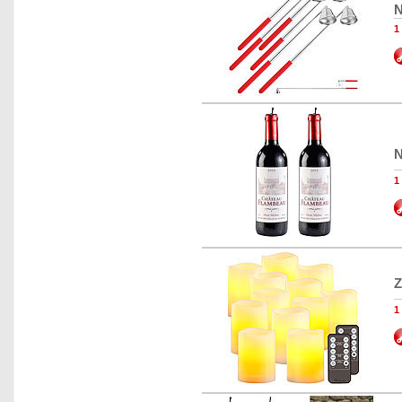
N
1
N
1
Z
1