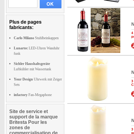
Plus de pages
N
fabricants:
4
p
Carlo Milano
Stuhlbeinkappen
Lunartec
LED-Uhren Wanduhr
funk
Sichler Haushaltsgeräte
Luftkühler mit Wassertank
N
Your Design
Uhrwerk mit Zeiger
3
Sets
C
infactory
Fan-Megaphone
Site de service et
support de la marque
N
Britesta Pour les
zones de
3
commercialisation de
p