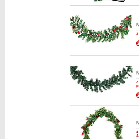
N
3
N
2
p
N
4
&