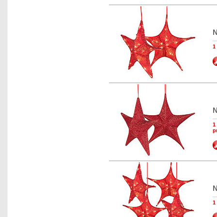
N
1
N
1
p
N
1