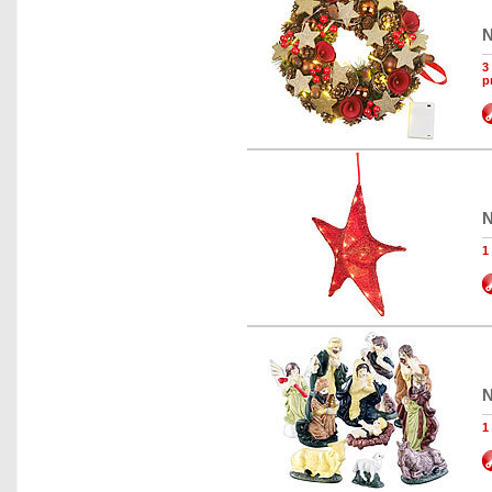
N
3
p
N
1
N
1