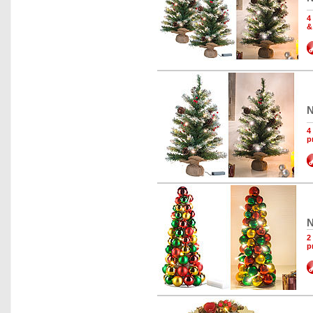
4
&
N
4
p
N
2
p