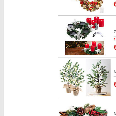
Z
3
N
N