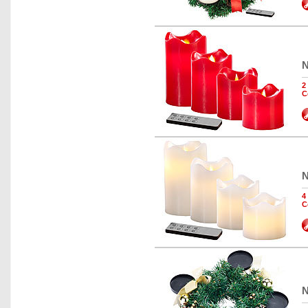
N
2
C
N
4
C
N