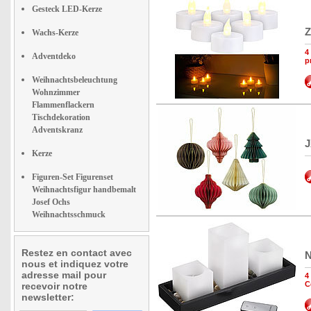
Gesteck LED-Kerze
Z
Wachs-Kerze
4
Adventdeko
p
Weihnachtsbeleuchtung
Wohnzimmer
Flammenflackern
Tischdekoration
Adventskranz
J
Kerze
Figuren-Set Figurenset
Weihnachtsfigur handbemalt
Josef Ochs
Weihnachtsschmuck
Restez en contact avec
N
nous et indiquez votre
adresse mail pour
4
C
recevoir notre
newsletter: