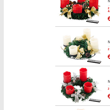
N
2
&
N
2
N
2