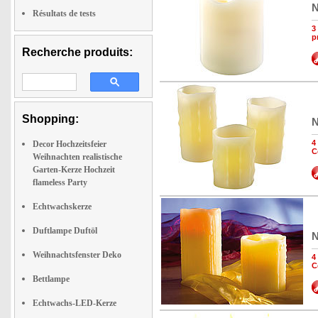
N
Résultats de tests
3
p
Recherche produits:
Shopping:
N
4
Decor Hochzeitsfeier
C
Weihnachten realistische
Garten-Kerze Hochzeit
flameless Party
Echtwachskerze
Duftlampe Duftöl
N
Weihnachtsfenster Deko
4
C
Bettlampe
Echtwachs-LED-Kerze