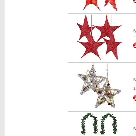
N
N
1
N