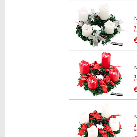
N
3
C
N
3
C
N
3
p