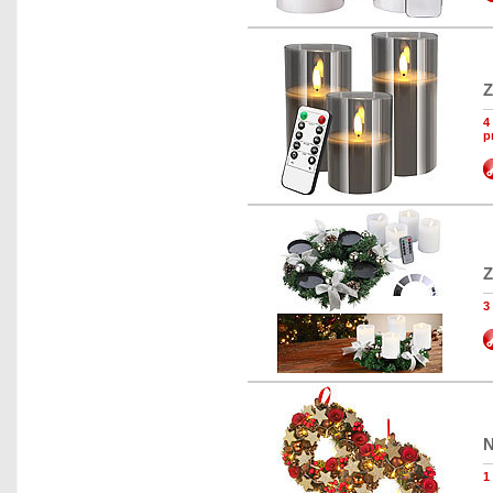
Z
4
p
Z
3
N
1