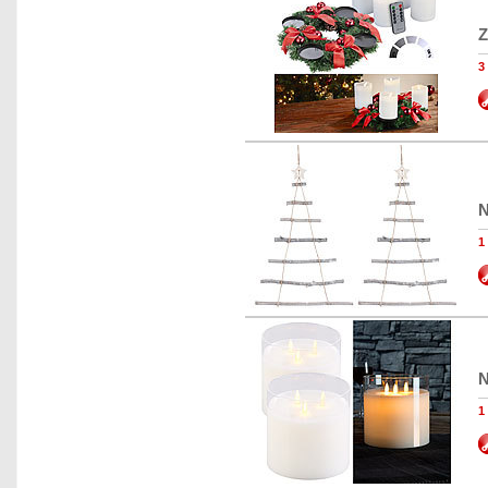
Z
3
N
1
N
1