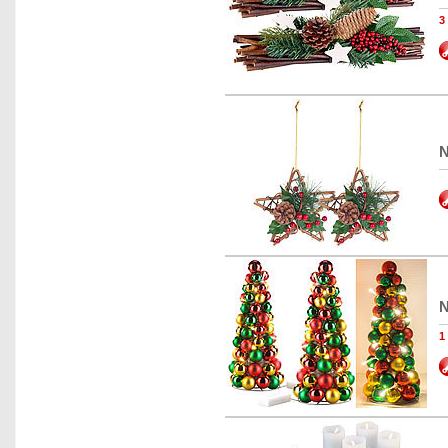
3
N
N
1