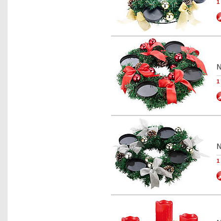
1
N
1
N
1