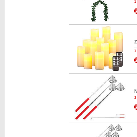
1
Z
1
N
3