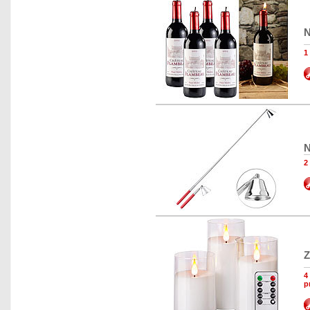
N
1
N
2
Z
4
p