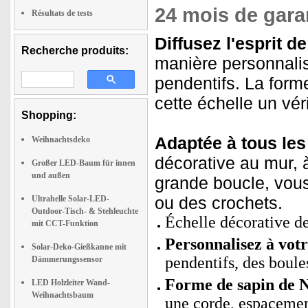
24 mois de garan
Résultats de tests
Diffusez l'esprit de
Recherche produits:
manière personnali
pendentifs. La forme
cette échelle un vér
Shopping:
Adaptée à tous les 
Weihnachtsdeko
décorative au mur, à
Großer LED-Baum für innen
und außen
grande boucle, vous
ou des crochets.
Ultrahelle Solar-LED-
Outdoor-Tisch- & Stehleuchte
Échelle décorative de
mit CCT-Funktion
Personnalisez à votr
Solar-Deko-Gießkanne mit
pendentifs, des boule
Dämmerungssensor
Forme de sapin de N
LED Holzleiter Wand-
Weihnachtsbaum
une corde, espacemen