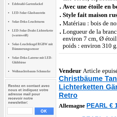
Edelstahl-Gartenfackel
Avec une étoile en b
LED-Solar-Glasbaustein
Style fait maison ru
Solar-Deko-Leuchtturm
Matériau : bois de noi
Longueur de la branch
LED-Solar-Draht-Lichterkette
(warmweiß)
environ 7 cm, Ø étoil
Solar-Leuchtkugel RGBW mit
poids : environ 310 g
Dämmerungssensor
Solar-Deko-Laterne mit LED-
Glühbirne
Vendeur
Article epuisé
Weihnachtsbaum-Schmucke
Christbäume Ta
Lichterketten G
Restez en contact avec
nous et indiquez votre
Retro
adresse mail pour
recevoir notre
newsletter:
PEARL € 1
Allemagne