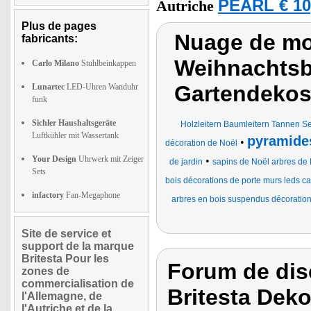
PEARL € 10
Autriche
Plus de pages
Nuage de mot
fabricants:
Weihnachtsb
Carlo Milano
Stuhlbeinkappen
Gartendeko
Lunartec
LED-Uhren Wanduhr
funk
Sichler Haushaltsgeräte
Holzleitern Baumleitern Tannen Sei
Luftkühler mit Wassertank
pyramide
•
décoration de Noël
Your Design
Uhrwerk mit Zeiger
•
de jardin
sapins de Noël arbres de 
Sets
bois décorations de porte murs leds cal
infactory
Fan-Megaphone
arbres en bois suspendus décorations
Site de service et
support de la marque
Britesta Pour les
Forum de dis
zones de
commercialisation de
Britesta Dek
l'Allemagne, de
l'Autriche et de la