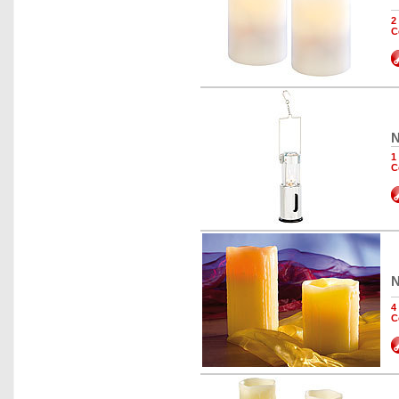
2
C
N
1
C
N
4
C