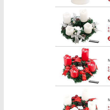
N
3
C
N
3
C
N
3