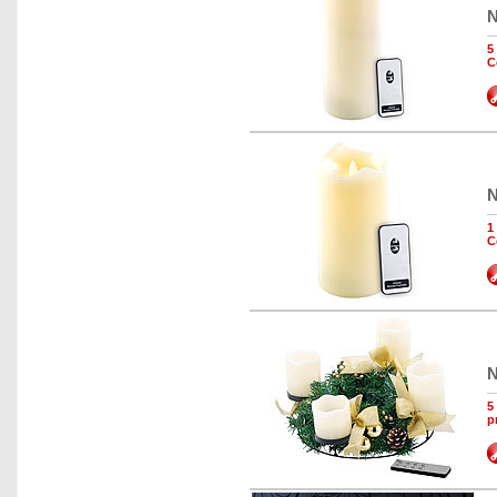
N
5
C
N
1
C
N
5
p