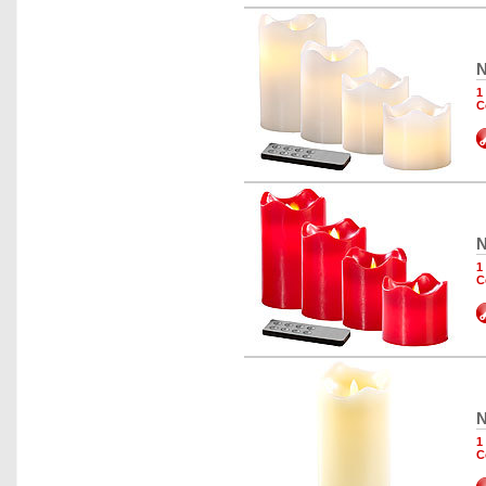
N
1
C
N
1
C
N
1
C