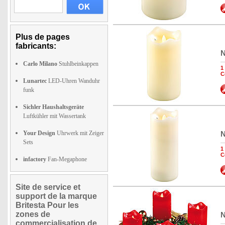
Plus de pages
fabricants:
N
Carlo Milano
Stuhlbeinkappen
1
C
Lunartec
LED-Uhren Wanduhr
funk
Sichler Haushaltsgeräte
Luftkühler mit Wassertank
Your Design
Uhrwerk mit Zeiger
N
Sets
1
C
infactory
Fan-Megaphone
Site de service et
support de la marque
Britesta Pour les
zones de
N
commercialisation de