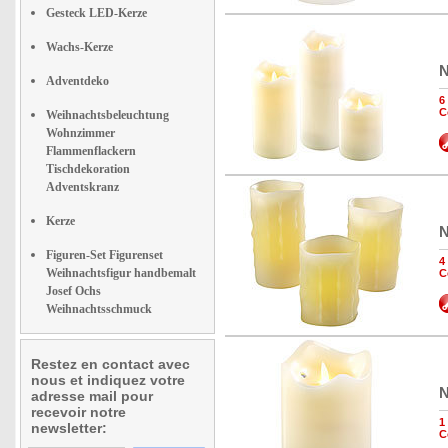
Gesteck LED-Kerze
Wachs-Kerze
N
Adventdeko
6
C
Weihnachtsbeleuchtung
Wohnzimmer
Flammenflackern
Tischdekoration
Adventskranz
Kerze
N
Figuren-Set Figurenset
4
Weihnachtsfigur handbemalt
C
Josef Ochs
Weihnachtsschmuck
Restez en contact avec
nous et indiquez votre
N
adresse mail pour
recevoir notre
1
newsletter:
C