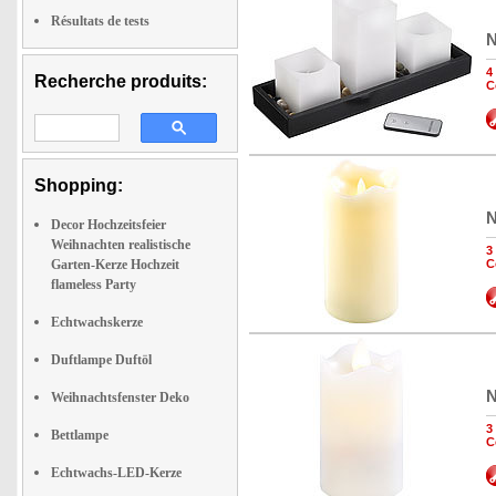
Résultats de tests
N
4
Recherche produits:
C
Shopping:
N
Decor Hochzeitsfeier
Weihnachten realistische
3
Garten-Kerze Hochzeit
C
flameless Party
Echtwachskerze
Duftlampe Duftöl
N
Weihnachtsfenster Deko
3
Bettlampe
C
Echtwachs-LED-Kerze