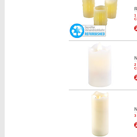
R
1
C
N
2
C
N
3