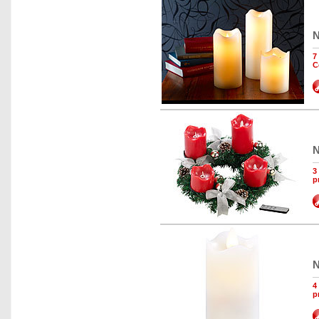
N
7
C
N
3
p
N
4
p