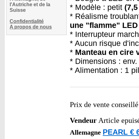
l'Autriche et de la
* Modèle : petit
(7,5
Suisse
* Réalisme troublan
Confidentialité
une "flamme" LED à
A propos de nous
* Interrupteur marche
* Aucun risque d'in
*
Manteau en cire v
* Dimensions : env
* Alimentation : 1 p
Prix de vente conseill
Vendeur
Article epuis
PEARL € 6
Allemagne