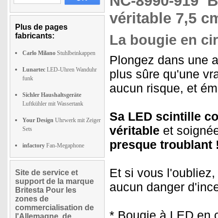
NC-8990-919
B
véritable 7,5 c
Plus de pages
fabricants:
La bougie en cir
Carlo Milano
Stuhlbeinkappen
Plongez dans une am
Lunartec
LED-Uhren Wanduhr
plus sûre qu'une vra
funk
aucun risque, et éme
Sichler Haushaltsgeräte
Luftkühler mit Wassertank
Sa LED scintille 
Your Design
Uhrwerk mit Zeiger
véritable
et soigné
Sets
presque troublant 
infactory
Fan-Megaphone
Et si vous l'oubliez
Site de service et
support de la marque
aucun danger d'ince
Britesta Pour les
zones de
commercialisation de
* Bougie à LED en ci
l'Allemagne, de